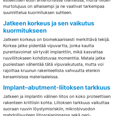
esteettisen edun anteriorisissa tilanteissa, mutta niiden
murtolujuus on alhaisempi ja ne vaativat tarkempaa
suunnittelua kuormituksen suhteen.
Jatkeen korkeus ja sen vaikutus
kuormitukseen
Jatkeen korkeus on biomekaanisesti merkittävä tekijä.
Korkea jatke pidentää vipuvartta, jonka kautta
purentavoimat siirtyvät implanttiin, mikä kasvattaa
ruuviliitokseen kohdistuvaa momenttia. Matala jatke
puolestaan vähentää tätä vipuvaikutusta, mutta voi
rajoittaa kruunun rakenteellista vahvuutta etenkin
keraamisissa materiaaleissa.
Implant–abutment-liitoksen tarkkuus
Jatkeen ja implantin välinen liitos on koko proteettisen
rakenteen kriittisin kohta. Liitoksen tarkkuus vaikuttaa
suoraan ruuvin löystymisriskiin, mikrobivuodon
mahdollisuuteen liitosrajapinnassa sekä peri-