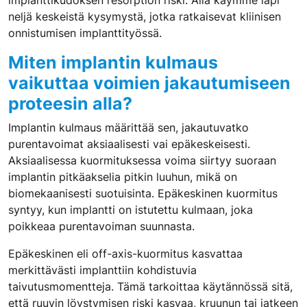
implanttikudoksen resorption riski. Alla käymme läpi
neljä keskeistä kysymystä, jotka ratkaisevat kliinisen
onnistumisen implanttityössä.
Miten implantin kulmaus
vaikuttaa voimien jakautumiseen
proteesin alla?
Implantin kulmaus määrittää sen, jakautuvatko
purentavoimat aksiaalisesti vai epäkeskeisesti.
Aksiaalisessa kuormituksessa voima siirtyy suoraan
implantin pitkäakselia pitkin luuhun, mikä on
biomekaanisesti suotuisinta. Epäkeskinen kuormitus
syntyy, kun implantti on istutettu kulmaan, joka
poikkeaa purentavoiman suunnasta.
Epäkeskinen eli off-axis-kuormitus kasvattaa
merkittävästi implanttiin kohdistuvia
taivutusmomentteja. Tämä tarkoittaa käytännössä sitä,
että ruuvin löystymisen riski kasvaa, kruunun tai jatkeen