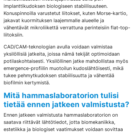
implanttikudoksen biologiseen stabiilisuuteen.
Konuspinnoilla varustetut liitokset, kuten Morse-kartio,
jakavat kuormituksen laajemmalle alueelle ja
vähentävät mikroliikettä verrattuna perinteisiin flat-top-
liitoksiin.
CAD/CAM-teknologian avulla voidaan valmistaa
yksilöllisiä jatkeita, joissa nämä tekijät optimoidaan
potilaskohtaisesti. Yksilöllinen jatke mahdollistaa myös
emergence-profiilin muotoilun kudoslähtöisesti, mikä
tukee pehmytkudoksen stabiilisuutta ja vähentää
biofilmin kertymistä.
Mitä hammaslaboratorion tulisi
tietää ennen jatkeen valmistusta?
Ennen jatkeen valmistusta hammaslaboratorion on
saatava riittävät lähtötiedot, jotta biomekaniikka,
estetiikka ja biologiset vaatimukset voidaan sovittaa