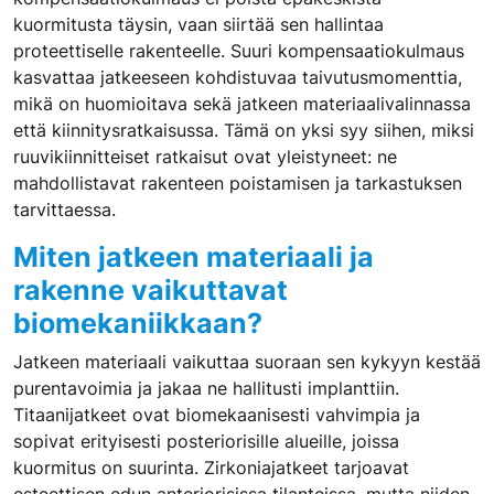
kuormitusta täysin, vaan siirtää sen hallintaa
proteettiselle rakenteelle. Suuri kompensaatiokulmaus
kasvattaa jatkeeseen kohdistuvaa taivutusmomenttia,
mikä on huomioitava sekä jatkeen materiaalivalinnassa
että kiinnitysratkaisussa. Tämä on yksi syy siihen, miksi
ruuvikiinnitteiset ratkaisut ovat yleistyneet: ne
mahdollistavat rakenteen poistamisen ja tarkastuksen
tarvittaessa.
Miten jatkeen materiaali ja
rakenne vaikuttavat
biomekaniikkaan?
Jatkeen materiaali vaikuttaa suoraan sen kykyyn kestää
purentavoimia ja jakaa ne hallitusti implanttiin.
Titaanijatkeet ovat biomekaanisesti vahvimpia ja
sopivat erityisesti posteriorisille alueille, joissa
kuormitus on suurinta. Zirkoniajatkeet tarjoavat