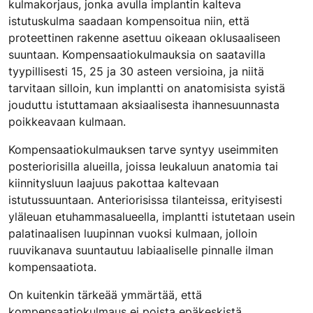
kulmakorjaus, jonka avulla implantin kalteva
istutuskulma saadaan kompensoitua niin, että
proteettinen rakenne asettuu oikeaan oklusaaliseen
suuntaan. Kompensaatiokulmauksia on saatavilla
tyypillisesti 15, 25 ja 30 asteen versioina, ja niitä
tarvitaan silloin, kun implantti on anatomisista syistä
jouduttu istuttamaan aksiaalisesta ihannesuunnasta
poikkeavaan kulmaan.
Kompensaatiokulmauksen tarve syntyy useimmiten
posteriorisilla alueilla, joissa leukaluun anatomia tai
kiinnitysluun laajuus pakottaa kaltevaan
istutussuuntaan. Anteriorisissa tilanteissa, erityisesti
yläleuan etuhammasalueella, implantti istutetaan usein
palatinaalisen luupinnan vuoksi kulmaan, jolloin
ruuvikanava suuntautuu labiaaliselle pinnalle ilman
kompensaatiota.
On kuitenkin tärkeää ymmärtää, että
kompensaatiokulmaus ei poista epäkeskistä