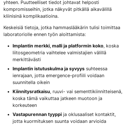
yhteen. Puutteelliset tiedot johtavat helposti
kompromisseihin, jotka näkyvät pitkällä aikavälillä
kliinisinä komplikaatioina.
Keskeisiä tietoja, jotka hammaslääkärin tulisi toimittaa
laboratoriolle ennen työn aloittamista:
Implantin merkki, malli ja platformin koko
, koska
liitosgeometria vaihtelee valmistajien välillä
merkittävästi
Implantin istutuskulma ja syvyys
suhteessa
ienrajaan, jotta emergence-profiili voidaan
suunnitella oikein
Kiinnitysratkaisu
, ruuvi- vai sementtikiinnitteisenä,
koska tämä vaikuttaa jatkeen muotoon ja
korkeuteen
Vastapurennan tyyppi
ja oklusaaliset kontaktit,
jotta kuormituksen suunta voidaan arvioida