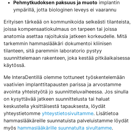
Pehmytkudoksen paksuus ja muoto
implantin
ympärillä, jotta biologinen leveys ei vaarannu
Erityisen tärkeää on kommunikoida selkeästi tilanteista,
joissa kompensaatiokulmaus on tarpeen tai joissa
anatomia asettaa rajoituksia jatkeen korkeudelle. Mitä
tarkemmin hammaslääkäri dokumentoi kliinisen
tilanteen, sitä paremmin laboratorio pystyy
suunnittelemaan rakenteen, joka kestää pitkäaikaisessa
käytössä.
Me InteraDentillä olemme tottuneet työskentelemään
vaativien implanttitapausten parissa ja arvostamme
avointa yhteistyötä jo suunnitteluvaiheessa. Jos sinulla
on kysyttävää jatkeen suunnittelusta tai haluat
keskustella yksittäisestä tapauksesta, löydät
yhteystietomme
yhteystietosivultamme
. Lisätietoa
hammaslääkäreille suunnatuista palveluistamme löydät
myös
hammaslääkärille suunnatulta sivultamme
.