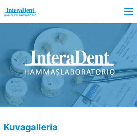
Hyppää sisältöön
Kuvagalleria