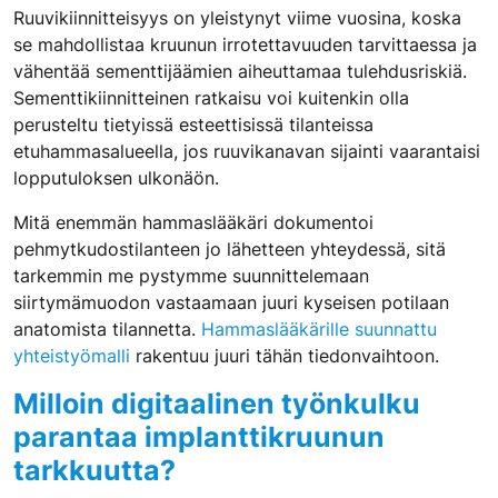
Ruuvikiinnitteisyys on yleistynyt viime vuosina, koska
se mahdollistaa kruunun irrotettavuuden tarvittaessa ja
vähentää sementtijäämien aiheuttamaa tulehdusriskiä.
Sementtikiinnitteinen ratkaisu voi kuitenkin olla
perusteltu tietyissä esteettisissä tilanteissa
etuhammasalueella, jos ruuvikanavan sijainti vaarantaisi
lopputuloksen ulkonäön.
Mitä enemmän hammaslääkäri dokumentoi
pehmytkudostilanteen jo lähetteen yhteydessä, sitä
tarkemmin me pystymme suunnittelemaan
siirtymämuodon vastaamaan juuri kyseisen potilaan
anatomista tilannetta.
Hammaslääkärille suunnattu
yhteistyömalli
rakentuu juuri tähän tiedonvaihtoon.
Milloin digitaalinen työnkulku
parantaa implanttikruunun
tarkkuutta?