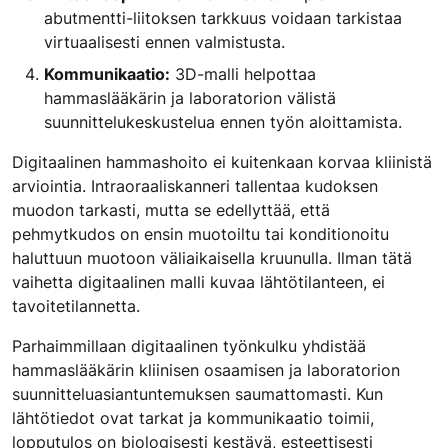
abutmentti-liitoksen tarkkuus voidaan tarkistaa
virtuaalisesti ennen valmistusta.
Kommunikaatio:
3D-malli helpottaa
hammaslääkärin ja laboratorion välistä
suunnittelukeskustelua ennen työn aloittamista.
Digitaalinen hammashoito ei kuitenkaan korvaa kliinistä
arviointia. Intraoraaliskanneri tallentaa kudoksen
muodon tarkasti, mutta se edellyttää, että
pehmytkudos on ensin muotoiltu tai konditionoitu
haluttuun muotoon väliaikaisella kruunulla. Ilman tätä
vaihetta digitaalinen malli kuvaa lähtötilanteen, ei
tavoitetilannetta.
Parhaimmillaan digitaalinen työnkulku yhdistää
hammaslääkärin kliinisen osaamisen ja laboratorion
suunnitteluasiantuntemuksen saumattomasti. Kun
lähtötiedot ovat tarkat ja kommunikaatio toimii,
lopputulos on biologisesti kestävä, esteettisesti