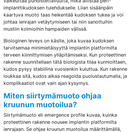
vaikeuttaa puhdistettavuutta, mikä altistaa peri-
implanttikudoksen tulehdukselle. Liian sisäänpäin
kaartuva muoto taas heikentää kudoksen tukea ja voi
johtaa ienrajan vetäytymiseen tai niin sanottuihin
mustiin kolmioihin hampaiden välissä.
Biologinen leveys on käsite, joka kuvaa kudoksen
tarvitsemaa minimietäisyyttä implantin platformilta
terveen kiinnittymisen ylläpitämiseksi. Kun proteettinen
rakenne suunnitellaan tätä biologista tilaa kunnioittaen,
kudos pysyy stabiilina vuosienkin kuluttua. Kun rakenne
loukkaa sitä, kudos alkaa reagoida puolustautumalla, ja
komplikaatiot ovat vain ajan kysymys.
Miten siirtymämuoto ohjaa
kruunun muotoilua?
Siirtymämuoto eli emergence profile kuvaa, kuinka
proteettinen rakenne nousee implantin platformilta
ienrajaan. Se ohjaa kruunun muotoilua määrittämällä,