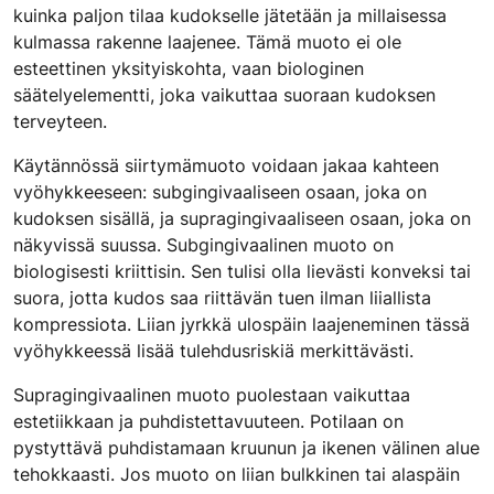
kuinka paljon tilaa kudokselle jätetään ja millaisessa
kulmassa rakenne laajenee. Tämä muoto ei ole
esteettinen yksityiskohta, vaan biologinen
säätelyelementti, joka vaikuttaa suoraan kudoksen
terveyteen.
Käytännössä siirtymämuoto voidaan jakaa kahteen
vyöhykkeeseen: subgingivaaliseen osaan, joka on
kudoksen sisällä, ja supragingivaaliseen osaan, joka on
näkyvissä suussa. Subgingivaalinen muoto on
biologisesti kriittisin. Sen tulisi olla lievästi konveksi tai
suora, jotta kudos saa riittävän tuen ilman liiallista
kompressiota. Liian jyrkkä ulospäin laajeneminen tässä
vyöhykkeessä lisää tulehdusriskiä merkittävästi.
Supragingivaalinen muoto puolestaan vaikuttaa
estetiikkaan ja puhdistettavuuteen. Potilaan on
pystyttävä puhdistamaan kruunun ja ikenen välinen alue
tehokkaasti. Jos muoto on liian bulkkinen tai alaspäin