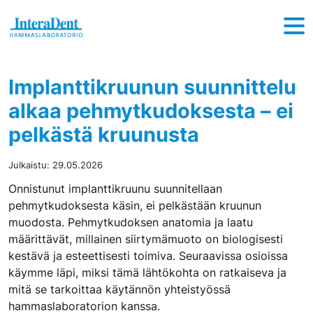
Hyppää sisältöön
Implanttikruunun suunnittelu
alkaa pehmytkudoksesta – ei
pelkästä kruunusta
Julkaistu:
29.05.2026
Onnistunut implanttikruunu suunnitellaan
pehmytkudoksesta käsin, ei pelkästään kruunun
muodosta. Pehmytkudoksen anatomia ja laatu
määrittävät, millainen siirtymämuoto on biologisesti
kestävä ja esteettisesti toimiva. Seuraavissa osioissa
käymme läpi, miksi tämä lähtökohta on ratkaiseva ja
mitä se tarkoittaa käytännön yhteistyössä
hammaslaboratorion kanssa.