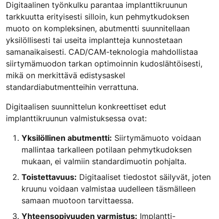
Digitaalinen työnkulku parantaa implanttikruunun
tarkkuutta erityisesti silloin, kun pehmytkudoksen
muoto on kompleksinen, abutmentti suunnitellaan
yksilöllisesti tai useita implantteja kunnostetaan
samanaikaisesti. CAD/CAM-teknologia mahdollistaa
siirtymämuodon tarkan optimoinnin kudoslähtöisesti,
mikä on merkittävä edistysaskel
standardiabutmentteihin verrattuna.
Digitaalisen suunnittelun konkreettiset edut
implanttikruunun valmistuksessa ovat:
Yksilöllinen abutmentti:
Siirtymämuoto voidaan
mallintaa tarkalleen potilaan pehmytkudoksen
mukaan, ei valmiin standardimuotin pohjalta.
Toistettavuus:
Digitaaliset tiedostot säilyvät, joten
kruunu voidaan valmistaa uudelleen täsmälleen
samaan muotoon tarvittaessa.
Yhteensopivuuden varmistus:
Implantti-