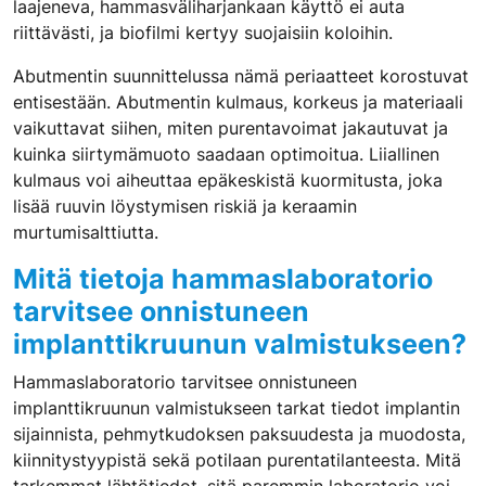
laajeneva, hammasväliharjankaan käyttö ei auta
riittävästi, ja biofilmi kertyy suojaisiin koloihin.
Abutmentin suunnittelussa nämä periaatteet korostuvat
entisestään. Abutmentin kulmaus, korkeus ja materiaali
vaikuttavat siihen, miten purentavoimat jakautuvat ja
kuinka siirtymämuoto saadaan optimoitua. Liiallinen
kulmaus voi aiheuttaa epäkeskistä kuormitusta, joka
lisää ruuvin löystymisen riskiä ja keraamin
murtumisalttiutta.
Mitä tietoja hammaslaboratorio
tarvitsee onnistuneen
implanttikruunun valmistukseen?
Hammaslaboratorio tarvitsee onnistuneen
implanttikruunun valmistukseen tarkat tiedot implantin
sijainnista, pehmytkudoksen paksuudesta ja muodosta,
kiinnitystyypistä sekä potilaan purentatilanteesta. Mitä