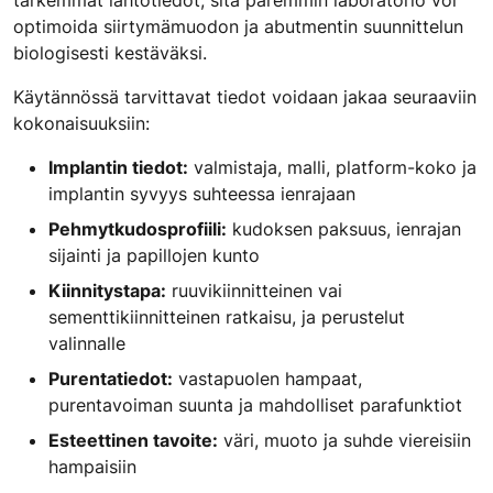
tarkemmat lähtötiedot, sitä paremmin laboratorio voi
optimoida siirtymämuodon ja abutmentin suunnittelun
biologisesti kestäväksi.
Käytännössä tarvittavat tiedot voidaan jakaa seuraaviin
kokonaisuuksiin:
Implantin tiedot:
valmistaja, malli, platform-koko ja
implantin syvyys suhteessa ienrajaan
Pehmytkudosprofiili:
kudoksen paksuus, ienrajan
sijainti ja papillojen kunto
Kiinnitystapa:
ruuvikiinnitteinen vai
sementtikiinnitteinen ratkaisu, ja perustelut
valinnalle
Purentatiedot:
vastapuolen hampaat,
purentavoiman suunta ja mahdolliset parafunktiot
Esteettinen tavoite:
väri, muoto ja suhde viereisiin
hampaisiin