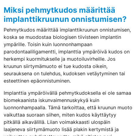
Miksi pehmytkudos määrittää
implanttikruunun onnistumisen?
Pehmytkudos määrittää implanttikruunun onnistumisen,
koska se muodostaa biologisen tiivisteen implantin
ympärille. Toisin kuin luonnonhampaan
parodontaaliligamentti, implanttia ympäröivä kudos on
herkempi kuormitukselle ja muotoiluvirheille. Jos
kruunun siirtymämuoto ei tue kudosta oikein,
seurauksena on tulehdus, kudoksen vetäytyminen tai
esteettinen epäonnistuminen.
Implanttia ympäröivällä pehmytkudoksella ei ole samaa
biomekaanista iskunvaimennuskykyä kuin
luonnonhampaalla. Tämä tarkoittaa, että kruunun muoto
vaikuttaa suoraan siihen, miten kudos käyttäytyy
pitkällä aikavälillä. Liian voimakkaasti ulospäin
laajeneva siirtymämuoto lisää plakin kertymistä ja