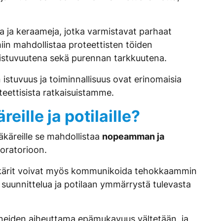
aa ja keraameja, jotka varmistavat parhaat
iin mahdollistaa proteettisten töiden
 istuvuutena sekä purennan tarkkuutena.
stuvuus ja toiminnallisuus ovat erinomaisia
oteettisista ratkaisuistamme.
ille ja potilaille?
äkäreille se mahdollistaa
nopeamman ja
aboratorioon.
äkärit voivat myös kommunikoida tehokkaammin
 suunnittelua ja potilaan ymmärrystä tulevasta
ineiden aiheuttama epämukavuus vältetään, ja