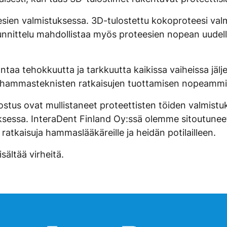
esien valmistuksessa. 3D-tulostettu kokoproteesi va
nnittelu mahdollistaa myös proteesien nopean uudellee
antaa tehokkuutta ja tarkkuutta kaikissa vaiheissa jä
hammasteknisten ratkaisujen tuottamisen nopeammin j
tus ovat mullistaneet proteettisten töiden valmistuk
sessa. InteraDent Finland Oy:ssä olemme sitoutunee
ratkaisuja hammaslääkäreille ja heidän potilailleen.
sältää virheitä.