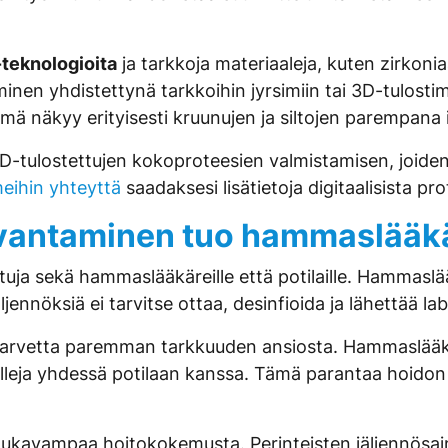
eknologioita
ja tarkkoja materiaaleja, kuten zirkoni
inen yhdistettynä tarkkoihin jyrsimiin tai 3D-tulostim
mä näkyy erityisesti kruunujen ja siltojen parempana
tulostettujen kokoproteesien valmistamisen, joiden i
eihin yhteyttä
saadaksesi lisätietoja digitaalisista pr
uvantaminen tuo hammaslääkäre
tuja sekä hammaslääkäreille että potilaille. Hammaslä
äljennöksiä ei tarvitse ottaa, desinfioida ja lähettää l
n tarvetta paremman tarkkuuden ansiosta. Hammaslä
 malleja yhdessä potilaan kanssa. Tämä parantaa hoidon
 mukavampaa hoitokokemusta. Perinteisten jäljennösa