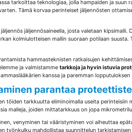
ssa tarkoittaa teknologiaa, jolla hampaiden ja suun 
 varten. Tämä korvaa perinteiset jäljennösten ottamis
ljennös jäljennösaineella, josta valetaan kipsimalli.
arkan kolmiulotteisen mallin suoraan potilaan suusta. 
uvantamista hammasteknisten ratkaisujen kehittämis
ittelemme ja valmistamme
tarkkoja ja hyvin istuvia prot
maslääkärien kanssa ja paremman lopputuloksen pot
aminen parantaa proteettiste
töiden tarkkuutta eliminoimalla useita perinteisiin men
eisia malleja, joiden mittatarkkuus on jopa mikrometril
uminen, venyminen tai vääristyminen voi aiheuttaa ep
nen työnkulku mahdollistaa suunnittelun tarkistamise