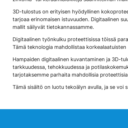
3D-tulostus on erityisen hyödyllinen kokoprote
tarjoaa erinomaisen istuvuuden. Digitaalinen suu
mallit säilyvät tietokannassamme.
Digitaalinen työnkulku proteettisissa töissä par
Tämä teknologia mahdollistaa korkealaatuisten 
Hampaiden digitaalinen kuvantaminen ja 3D-tulos
tarkkuudessa, tehokkuudessa ja potilaskokemuk
tarjotaksemme parhaita mahdollisia proteettisia 
Tämä sisältö on luotu tekoälyn avulla, ja se voi si