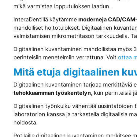
mikä varmistaa lopputuloksen laadun.
InteraDentillä käytämme
moderneja CAD/CAM-t
mahdolliset hoitotulokset. Digitaalinen kuvantam
valmistamisen mikrometritason tarkkuudella. Tä
Digitaalinen kuvantaminen mahdollistaa myös 3D-
perinteisiin menetelmiin verrattuna. Voit
ottaa m
Mitä etuja digitaalinen k
Digitaalinen kuvantaminen tarjoaa merkittäviä e
tehokkaamman työskentelyn
, kun perinteisiä j
Digitaalinen työnkulku vähentää uusintatöide
laboratorion kanssa ja tarkastella digitaalisia
hoidosta.
Potilaille digitaalinen kuvantaminen merkitsee