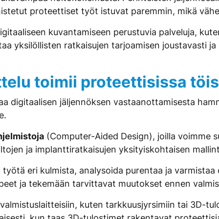
istetut proteettiset työt istuvat paremmin, mikä vähe
itaaliseen kuvantamiseen perustuvia palveluja, kuten k
aa yksilöllisten ratkaisujen tarjoamisen joustavasti j
telu toimii proteettisissa töi
lkaa digitaalisen jäljennöksen vastaanottamisesta hamm
e.
jelmistoja
(Computer-Aided Design), joilla voimme suu
tojen ja implanttiratkaisujen yksityiskohtaisen mallint
a työtä eri kulmista, analysoida purentaa ja varmista
peet ja tekemään tarvittavat muutokset ennen valmis
 valmistuslaitteisiin, kuten tarkkuusjyrsimiin tai 3D-tu
sesti, kun taas 3D-tulostimet rakentavat proteettisia