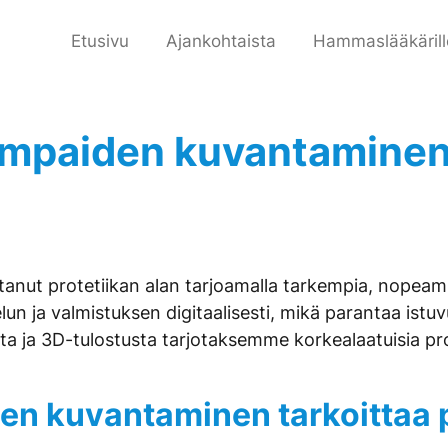
Etusivu
Ajankohtaista
Hammaslääkärill
hampaiden kuvantaminen
nut protetiikan alan tarjoamalla tarkempia, nopeampia
un ja valmistuksen digitaalisesti, mikä parantaa ist
 ja 3D-tulostusta tarjotaksemme korkealaatuisia protee
en kuvantaminen tarkoittaa 