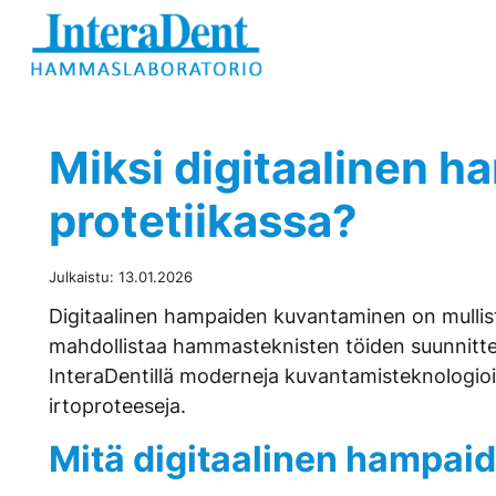
Hyppää sisältöön
Miksi digitaalinen 
protetiikassa?
Julkaistu:
13.01.2026
Digitaalinen hampaiden kuvantaminen on mullista
mahdollistaa hammasteknisten töiden suunnittel
InteraDentillä moderneja kuvantamisteknologioita
irtoproteeseja.
Mitä digitaalinen hampaid