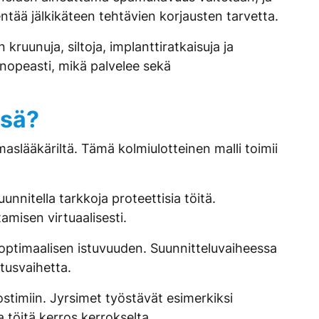
ntää jälkikäteen tehtävien korjausten tarvetta.
ruunuja, siltoja, implanttiratkaisuja ja
a nopeasti, mikä palvelee sekä
ssä?
aslääkäriltä. Tämä kolmiulotteinen malli toimii
nnitella tarkkoja proteettisia töitä.
amisen virtuaalisesti.
a optimaalisen istuvuuden. Suunnitteluvaiheessa
tusvaihetta.
lostimiin. Jyrsimet työstävät esimerkiksi
 töitä kerros kerrokselta.