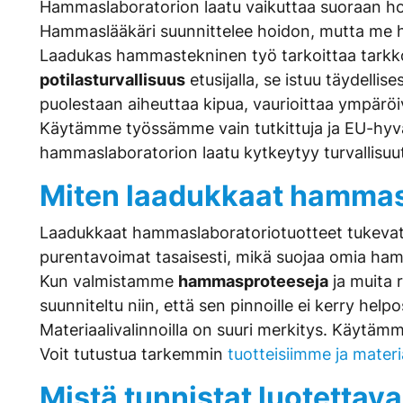
Hammaslaboratorion laatu vaikuttaa suoraan ho
Hammaslääkäri suunnittelee hoidon, mutta me ha
Laadukas hammastekninen työ tarkoittaa tarkkoja 
potilasturvallisuus
etusijalla, se istuu täydelli
puolestaan aiheuttaa kipua, vaurioittaa ympäröi
Käytämme työssämme vain tutkittuja ja EU-hyväks
hammaslaboratorion laatu kytkeytyy turvallisuut
Miten laadukkaat hammasl
Laadukkaat hammaslaboratoriotuotteet tukevat kok
purentavoimat tasaisesti, mikä suojaa omia hampai
Kun valmistamme
hammasproteeseja
ja muita 
suunniteltu niin, että sen pinnoille ei kerry help
Materiaalivalinnoilla on suuri merkitys. Käytämm
Voit tutustua tarkemmin
tuotteisiimme ja mater
Mistä tunnistat luotetta