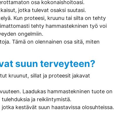
erottamaton osa kokonaishoitoasi.
sut, jotka tulevat osaksi suutasi.
lyä. Kun proteesi, kruunu tai silta on tehty
Huolimattomasti tehty hammastekninen työ voi
rveyden ongelmiin.
toja. Tämä on olennainen osa sitä, miten
vat suun terveyteen?
 kruunut, sillat ja proteesit jakavat
ttavuuteen. Laadukas hammastekninen tuote on
 tulehduksia ja reikiintymistä.
, jotka kestävät suun haastavissa olosuhteissa.