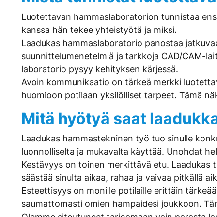
Luotettavan hammaslaboratorion tunnistaa ensis
kanssa hän tekee yhteistyötä ja miksi.
Laadukas hammaslaboratorio panostaa jatkuvaa
suunnittelumenetelmiä ja tarkkoja CAD/CAM-lait
laboratorio pysyy kehityksen kärjessä.
Avoin kommunikaatio on tärkeä merkki luotetta
huomioon potilaan yksilölliset tarpeet. Tämä näk
Mitä hyötyä saat laadukk
Laadukas hammastekninen työ tuo sinulle konkree
luonnolliselta ja mukavalta käyttää. Unohdat he
Kestävyys on toinen merkittävä etu. Laadukas ty
säästää sinulta aikaa, rahaa ja vaivaa pitkällä aika
Esteettisyys on monille potilaille erittäin tärke
saumattomasti omien hampaidesi joukkoon. Tämä
Olemme sitoutuneet tarjoamaan vain parasta laat