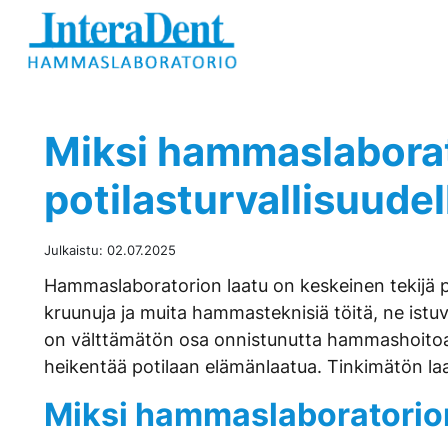
Hyppää sisältöön
Miksi hammaslaborat
potilasturvallisuudel
Julkaistu:
02.07.2025
Hammaslaboratorion laatu on keskeinen tekijä p
kruunuja ja muita hammasteknisiä töitä, ne ist
on välttämätön osa onnistunutta hammashoitoa, s
heikentää potilaan elämänlaatua. Tinkimätön laa
Miksi hammaslaboratorion 