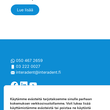
Lue lisää
050 467 2659
03 222 0027
interadent@interadent.fi
Käytämme evästeitä tarjotaksemme sinulle parhaan
kokemuksen verkkosivustollamme. Voit lukea lisää
käyttämistämme evästeistä tai poistaa ne käytöstä