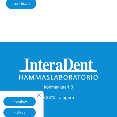
Lue lisää
Kohmankaari 3
Sulje evästebanneri
33310 Tampere
Hyväksy
Hylkää