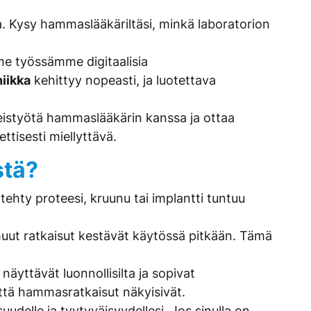
a. Kysy hammaslääkäriltäsi, minkä laboratorion
e työssämme digitaalisia
iikka
kehittyy nopeasti, ja luotettava
eistyötä hammaslääkärin kanssa ja ottaa
ttisesti miellyttävä.
stä?
ehty proteesi, kruunu tai implantti tuntuu
uut ratkaisut kestävät käytössä pitkään. Tämä
näyttävät luonnollisilta ja sopivat
tä hammasratkaisut näkyisivät.
delle ja tyytyväisyydellesi. Jos sinulla on