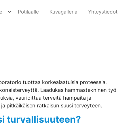
e
Potilaalle
Kuvagalleria
Yhteystiedot
ratorio tuottaa korkealaatuisia proteeseja,
 kokonaisterveyttä. Laadukas hammastekninen työ
ksia, vaurioittaa terveitä hampaita ja
ja pitkäikäisen ratkaisun suusi terveyteen.
i turvallisuuteen?