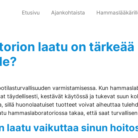
Etusivu
Ajankohtaista
Hammaslääkärill
orion laatu on tärkeää
le?
otilasturvallisuuden varmistamisessa. Kun hammaslabo
uvat täydellisesti, kestävät käytössä ja tukevat suun
illä huonolaatuiset tuotteet voivat aiheuttaa tulehdu
tu hammaslaboratoriossa takaa, että saat turvallisen 
laatu vaikuttaa sinun hoitos