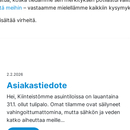
tä meihin
– vastaamme mielellämme kaikkiin kysymyks
sältää virheitä.
2.2.2026
Asiakastiedote
Hei, Kiinteistömme asuintiloissa on lauantaina
31.1. ollut tulipalo. Omat tilamme ovat säilyneet
vahingoittumattomina, mutta sähkön ja veden
katko aiheuttaa meille…