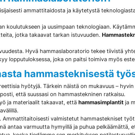
ijaisesti ammattitaidosta ja käytetystä teknologiast
n koulutukseen ja uusimpaan teknologiaan. Käytämm
teita, jotka takaavat tarkan istuvuuden.
Hammastekn
vuudesta. Hyvä hammaslaboratorio tekee tiivistä yht
yy lopputuloksessa, joka on paitsi toimiva myös estee
aasta hammasteknisestä työ
ttisia hyötyjä. Tärkein näistä on mukavuus – hyvin t
lposti, että suussasi on hammastekninen ratkaisu.
ö ja materiaalit takaavat, että
hammasimplantit
ja m
välillä.
ää. Ammattitaitoisesti valmistetut hammastekniset työt 
 antaa varmuutta hymyillä ja puhua pelkäämättä, et
ua, koska tiedämme sen merkityksen potilasturvallisuu