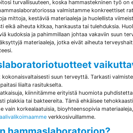
itosi turvallisuuteen, koska hammastekninen työ on 
mmaslaboratoriossa valmistamme konkreettiset ratkai
mittoja, kestäviä materiaaleja ja huolellista viimeiste
sesti eikä aiheuta kitkaa, hankausta tai tulehduksia. 
viä kudoksia ja pahimmillaan johtaa vakaviin suun te
yttyjä materiaaleja, jotka eivät aiheuta terveyshait
eesi.
aboratoriotuotteet vaikutta
onaisvaltaisesti suun terveyttä. Tarkasti valmistetut
tasi liialta rasitukselta.
ratkaisuja, kiinnitämme erityistä huomiota puhdiste
osti plakkia tai bakteereita. Tämä ehkäisee tehokkaasti
e vain korkealaatuisia, bioyhteensopivia materiaaleja
iaalivalikoimaamme
verkkosivuillamme.
van hammaslaboratorion?