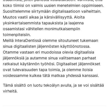
koko tiimisi on valmis uusien menetelmien oppimiseen.
Suosittelemme siirtymään digitalisaatioon vaiheittain.
Muutos vaatii aikaa ja kärsivällisyyttä. Aloita
yksinkertaisemmista tapauksista ja laajenna
osaamistasi vähitellen monimutkaisempiin
toimenpiteisiin.
Meillä InteraDentissä olemme sitoutuneet tukemaan
sinua digitaalisten jäljennösten käyttöönotossa.
Otamme vastaan eri muodoissa olevia digitaalisia
jäljennöksiä ja autamme sinua valitsemaan parhaat
ratkaisut käytännön työhösi. Digitaaliset jäljennökset
ovat tulevaisuuden tapa toimia, ja olemme iloisia
voidessamme kulkea tätä matkaa yhdessä kanssasi.
Tämä sisältö on luotu tekoälyn avulla, ja se voi sisältää
virheitä.