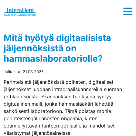
Hyppää sisältöön
Mitä hyötyä digitaalisista
jäljennöksistä on
hammaslaboratoriolle?
Julkaistu:
21.08.2025
Perinteisistä jäljennöksistä poiketen, digitaaliset
jäljennökset luodaan intraoraaliskannereilla suoraan
potilaan suusta. Skannauksen tuloksena syntyy
digitaalinen malli, jonka hammaslääkäri lähettää
sähköisesti laboratorioon. Tämä poistaa monia
perinteisten jäljennösten ongelmia, kuten
epämiellyttävän tunteen potilaalle ja mahdolliset
vääristymät jäljennösaineissa.