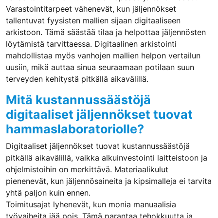
Varastointitarpeet vähenevät, kun jäljennökset
tallentuvat fyysisten mallien sijaan digitaaliseen
arkistoon. Tämä säästää tilaa ja helpottaa jäljennösten
löytämistä tarvittaessa. Digitaalinen arkistointi
mahdollistaa myös vanhojen mallien helpon vertailun
uusiin, mikä auttaa sinua seuraamaan potilaan suun
terveyden kehitystä pitkällä aikavälillä.
Mitä kustannussäästöjä
digitaaliset jäljennökset tuovat
hammaslaboratoriolle?
Digitaaliset jäljennökset tuovat kustannussäästöjä
pitkällä aikavälillä, vaikka alkuinvestointi laitteistoon ja
ohjelmistoihin on merkittävä. Materiaalikulut
pienenevät, kun jäljennösaineita ja kipsimalleja ei tarvita
yhtä paljon kuin ennen.
Toimitusajat lyhenevät, kun monia manuaalisia
työvaiheita jää pois. Tämä parantaa tehokkuutta ja