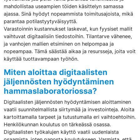
mahdollistaa useampien töiden käsittelyn samassa
ajassa. Sinä hyödyt nopeammista toimitusajoista, mikä
parantaa potilastyytyväisyyttä.
Varastoinnin kustannukset laskevat, kun fyysiset mallit
vaihtuvat digitaalisiin tiedostoihin. Tilantarve vähenee,
ja vanhojen mallien etsiminen on helpompaa ja
nopeampaa. Tämä säästää aikaa ja resursseja, joita voit
käyttää tuottavampaan työhön.
Miten aloittaa digitaalisten
jäljennösten hyödyntäminen
hammaslaboratoriossa?
Digitaalisten jäljennösten hyödyntämisen aloittaminen
vaatii suunnitelmallista siirtymää ja investointeja. Aloita
kartoittamalla tarpeet ja tutustumalla eri vaihtoehtoihin.
Henkilökunnan koulutus on tärkeässä osassa.
Digitaalisten työkalujen käyttö vaatii uudenlaista
osaamista, joten panosta koulutukseen. Varmista, että