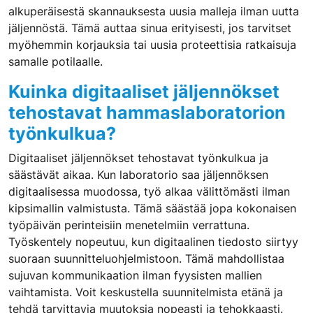
alkuperäisestä skannauksesta uusia malleja ilman uutta
jäljennöstä. Tämä auttaa sinua erityisesti, jos tarvitset
myöhemmin korjauksia tai uusia proteettisia ratkaisuja
samalle potilaalle.
Kuinka digitaaliset jäljennökset
tehostavat hammaslaboratorion
työnkulkua?
Digitaaliset jäljennökset tehostavat työnkulkua ja
säästävät aikaa. Kun laboratorio saa jäljennöksen
digitaalisessa muodossa, työ alkaa välittömästi ilman
kipsimallin valmistusta. Tämä säästää jopa kokonaisen
työpäivän perinteisiin menetelmiin verrattuna.
Työskentely nopeutuu, kun digitaalinen tiedosto siirtyy
suoraan suunnitteluohjelmistoon. Tämä mahdollistaa
sujuvan kommunikaation ilman fyysisten mallien
vaihtamista. Voit keskustella suunnitelmista etänä ja
tehdä tarvittavia muutoksia nopeasti ja tehokkaasti.