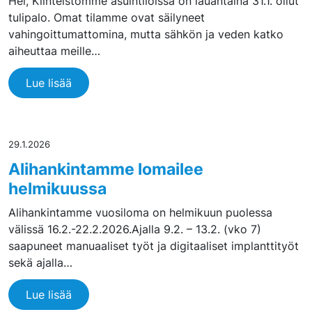
Hei, Kiinteistömme asuintiloissa on lauantaina 31.1. ollut
tulipalo. Omat tilamme ovat säilyneet
vahingoittumattomina, mutta sähkön ja veden katko
aiheuttaa meille…
Lue lisää
29.1.2026
Alihankintamme lomailee
helmikuussa
Alihankintamme vuosiloma on helmikuun puolessa
välissä 16.2.-22.2.2026.Ajalla 9.2. – 13.2. (vko 7)
saapuneet manuaaliset työt ja digitaaliset implanttityöt
sekä ajalla…
Lue lisää