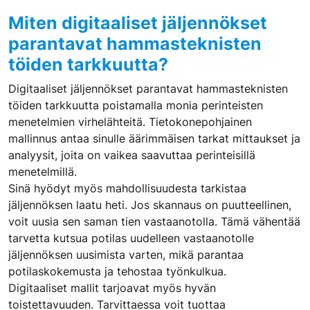
Miten digitaaliset jäljennökset
parantavat hammasteknisten
töiden tarkkuutta?
Digitaaliset jäljennökset parantavat hammasteknisten
töiden tarkkuutta poistamalla monia perinteisten
menetelmien virhelähteitä. Tietokonepohjainen
mallinnus antaa sinulle äärimmäisen tarkat mittaukset ja
analyysit, joita on vaikea saavuttaa perinteisillä
menetelmillä.
Sinä hyödyt myös mahdollisuudesta tarkistaa
jäljennöksen laatu heti. Jos skannaus on puutteellinen,
voit uusia sen saman tien vastaanotolla. Tämä vähentää
tarvetta kutsua potilas uudelleen vastaanotolle
jäljennöksen uusimista varten, mikä parantaa
potilaskokemusta ja tehostaa työnkulkua.
Digitaaliset mallit tarjoavat myös hyvän
toistettavuuden. Tarvittaessa voit tuottaa