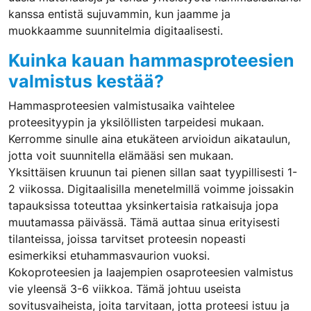
kanssa entistä sujuvammin, kun jaamme ja
muokkaamme suunnitelmia digitaalisesti.
Kuinka kauan hammasproteesien
valmistus kestää?
Hammasproteesien valmistusaika vaihtelee
proteesityypin ja yksilöllisten tarpeidesi mukaan.
Kerromme sinulle aina etukäteen arvioidun aikataulun,
jotta voit suunnitella elämääsi sen mukaan.
Yksittäisen kruunun tai pienen sillan saat tyypillisesti 1-
2 viikossa. Digitaalisilla menetelmillä voimme joissakin
tapauksissa toteuttaa yksinkertaisia ratkaisuja jopa
muutamassa päivässä. Tämä auttaa sinua erityisesti
tilanteissa, joissa tarvitset proteesin nopeasti
esimerkiksi etuhammasvaurion vuoksi.
Kokoproteesien ja laajempien osaproteesien valmistus
vie yleensä 3-6 viikkoa. Tämä johtuu useista
sovitusvaiheista, joita tarvitaan, jotta proteesi istuu ja