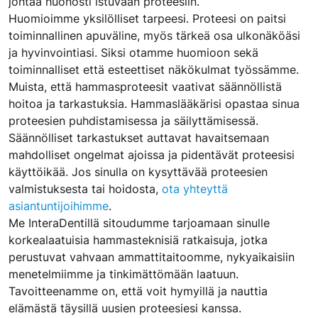
johtaa huonosti istuvaan proteesiin.
Huomioimme yksilölliset tarpeesi. Proteesi on paitsi
toiminnallinen apuväline, myös tärkeä osa ulkonäköäsi
ja hyvinvointiasi. Siksi otamme huomioon sekä
toiminnalliset että esteettiset näkökulmat työssämme.
Muista, että hammasproteesit vaativat säännöllistä
hoitoa ja tarkastuksia. Hammaslääkärisi opastaa sinua
proteesien puhdistamisessa ja säilyttämisessä.
Säännölliset tarkastukset auttavat havaitsemaan
mahdolliset ongelmat ajoissa ja pidentävät proteesisi
käyttöikää. Jos sinulla on kysyttävää proteesien
valmistuksesta tai hoidosta,
ota yhteyttä
asiantuntijoihimme
.
Me InteraDentillä sitoudumme tarjoamaan sinulle
korkealaatuisia hammasteknisiä ratkaisuja, jotka
perustuvat vahvaan ammattitaitoomme, nykyaikaisiin
menetelmiimme ja tinkimättömään laatuun.
Tavoitteenamme on, että voit hymyillä ja nauttia
elämästä täysillä uusien proteesiesi kanssa.