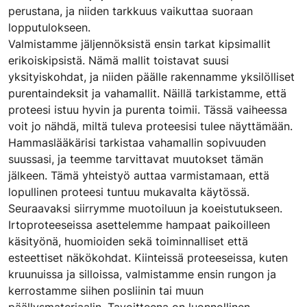
perustana, ja niiden tarkkuus vaikuttaa suoraan
lopputulokseen.
Valmistamme jäljennöksistä ensin tarkat kipsimallit
erikoiskipsistä. Nämä mallit toistavat suusi
yksityiskohdat, ja niiden päälle rakennamme yksilölliset
purentaindeksit ja vahamallit. Näillä tarkistamme, että
proteesi istuu hyvin ja purenta toimii. Tässä vaiheessa
voit jo nähdä, miltä tuleva proteesisi tulee näyttämään.
Hammaslääkärisi tarkistaa vahamallin sopivuuden
suussasi, ja teemme tarvittavat muutokset tämän
jälkeen. Tämä yhteistyö auttaa varmistamaan, että
lopullinen proteesi tuntuu mukavalta käytössä.
Seuraavaksi siirrymme muotoiluun ja koeistutukseen.
Irtoproteeseissa asettelemme hampaat paikoilleen
käsityönä, huomioiden sekä toiminnalliset että
esteettiset näkökohdat. Kiinteissä proteeseissa, kuten
kruunuissa ja silloissa, valmistamme ensin rungon ja
kerrostamme siihen posliinin tai muun