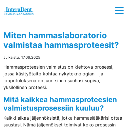
Hyppää sisältöön
Miten hammaslaboratorio
valmistaa hammasproteesit?
Julkaistu:
17.06.2025
Hammasproteesien valmistus on kiehtova prosessi,
jossa käsityötaito kohtaa nykyteknologian – ja
lopputuloksena on juuri sinun suuhusi sopiva,
yksilöllinen proteesi.
Mitä kaikkea hammasproteesien
valmistusprosessiin kuuluu?
Kaikki alkaa jäljennöksistä, jotka hammaslääkärisi ottaa
suustasi. Nämä jäljennökset toimivat koko prosessin