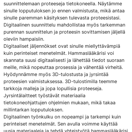
suunnittelemaan proteeseja tietokoneella. Näytämme
sinulle lopputuloksen jo ennen valmistusta, mikä antaa
sinulle paremman käsityksen tulevasta proteesistasi.
Digitaalinen suunnittelu mahdollistaa myös tarkemman
purennan suunnittelun ja proteesin sovittamisen jäljellä
oleviin hampaisiin.
Digitaaliset jäljennökset ovat sinulle miellyttävämpiä
kuin perinteiset menetelmät. Hammaslääkärisi voi
skannata suusi digitaalisesti ja lähettää tiedot suoraan
meille, mikä nopeuttaa prosessia ja vähentää virheitä.
Hyödynnämme myös 3D-tulostusta ja jyrsintää
proteesien valmistuksessa. 3D-tulostimilla teemme
tarkkoja malleja ja jopa lopullisia proteeseja.
Jyrsintälaitteet työstävät materiaalia
tietokoneohjattujen ohjelmien mukaan, mikä takaa
millintarkan lopputuloksen.
Digitaalinen työnkulku on nopeampi ja tarkempi kuin
perinteiset menetelmät. Sen avulla voimme käyttää
uusia materiaaleja ja tehdä yhteistyötä hammaslääkärisi