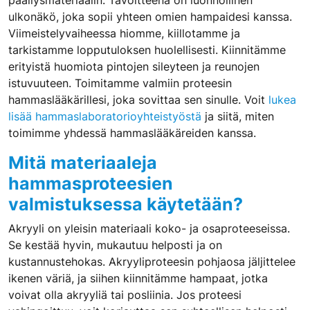
päällysmateriaalin. Tavoitteena on luonnollinen
ulkonäkö, joka sopii yhteen omien hampaidesi kanssa.
Viimeistelyvaiheessa hiomme, kiillotamme ja
tarkistamme lopputuloksen huolellisesti. Kiinnitämme
erityistä huomiota pintojen sileyteen ja reunojen
istuvuuteen. Toimitamme valmiin proteesin
hammaslääkärillesi, joka sovittaa sen sinulle. Voit
lukea
lisää hammaslaboratorioyhteistyöstä
ja siitä, miten
toimimme yhdessä hammaslääkäreiden kanssa.
Mitä materiaaleja
hammasproteesien
valmistuksessa käytetään?
Akryyli on yleisin materiaali koko- ja osaproteeseissa.
Se kestää hyvin, mukautuu helposti ja on
kustannustehokas. Akryyliproteesin pohjaosa jäljittelee
ikenen väriä, ja siihen kiinnitämme hampaat, jotka
voivat olla akryyliä tai posliinia. Jos proteesi