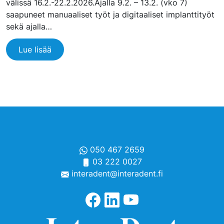
välissä 16.2.-22.2.2026.Ajalla 9.2. – 13.2. (vko 7)
saapuneet manuaaliset työt ja digitaaliset implanttityöt
sekä ajalla…
Lue lisää
050 467 2659
03 222 0027
interadent@interadent.fi