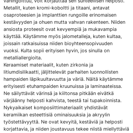
vahingoittuu, voit korjauttaa sen suhteellisen helposti.
Metallit, kuten kromi-koboltti ja titaani, antavat
osaproteesien ja implanttien rungoille erinomaisen
kestävyyden ja ohuen mutta vahvan rakenteen. Niiden
ansiosta proteesit ovat kevyempiä ja mukavampia
käyttää. Käytämme myös jalometalleja, kuten kultaa,
joissain ratkaisuissa niiden bioyhteensopivuuden
vuoksi. Kulta sopii erityisen hyvin, jos sinulla on
metalliallergioita.
Keraamiset materiaalit, kuten zirkonia ja
litiumdisilikaatti, jäljittelevät parhaiten luonnollisten
hampaiden läpikuultavuutta ja väriä. Näitä käytämme
erityisesti etuhampaiden kruunuissa ja laminaateissa.
Ne säilyttävät värinsä ja kiiltonsa pitkään eivätkä
värjäänny helposti kahvista, teestä tai tupakoinnista.
Nykyaikaiset komposiittimateriaalit yhdistävät
keramiikan esteettisiä ominaisuuksia ja akryylin
työstettävyyttä. Ne ovat kevyitä, kestäviä ja helposti
korjattavia, ja niiden joustavuus tekee niistä miellyttäviä