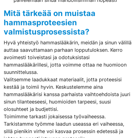
palvelemaan sinua mahdollisimman nopeasti
Mitä tärkeää on muistaa
hammasproteesien
valmistusprosessista?
Hyvä yhteistyö hammaslääkärin, meidän ja sinun välillä
auttaa saavuttamaan parhaan lopputuloksen. Kerro
avoimesti toiveistasi ja odotuksistasi
hammaslääkärillesi, jotta voimme ottaa ne huomioon
suunnittelussa.
Valitsemme laadukkaat materiaalit, jotta proteesisi
kestää ja toimii hyvin. Keskustelemme aina
hammaslääkärisi kanssa parhaista vaihtoehdoista juuri
sinun tilanteeseesi, huomioiden tarpeesi, suusi
olosuhteet ja budjettisi.
Toimimme tarkasti jokaisessa työvaiheessa.
Tarkistamme työmme laadun useassa eri vaiheessa,
sillä pienikin virhe voi kasvaa prosessin edetessä ja