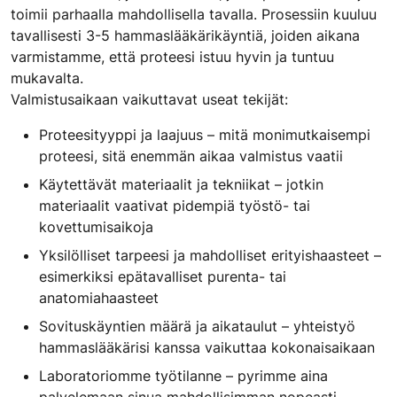
toimii parhaalla mahdollisella tavalla. Prosessiin kuuluu
tavallisesti 3-5 hammaslääkärikäyntiä, joiden aikana
varmistamme, että proteesi istuu hyvin ja tuntuu
mukavalta.
Valmistusaikaan vaikuttavat useat tekijät:
Proteesityyppi ja laajuus – mitä monimutkaisempi
proteesi, sitä enemmän aikaa valmistus vaatii
Käytettävät materiaalit ja tekniikat – jotkin
materiaalit vaativat pidempiä työstö- tai
kovettumisaikoja
Yksilölliset tarpeesi ja mahdolliset erityishaasteet –
esimerkiksi epätavalliset purenta- tai
anatomiahaasteet
Sovituskäyntien määrä ja aikataulut – yhteistyö
hammaslääkärisi kanssa vaikuttaa kokonaisaikaan
Laboratoriomme työtilanne – pyrimme aina