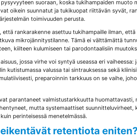
n pysyvyyteen suoraan, koska tukihampaiden muoto m
t oikein suunnatut ja tukikuopat riittävän syvät, rank
järjestelmän toimivuuden perusta.
, että rankarakenne asettuu tukihampaille ilman, että 
tkuva mikrojännitystilanne. Tämä ei välttämättä tunnu p
een, kiilteen kulumiseen tai parodontaalisiin muutoksi
suus, jossa virhe voi syntyä useassa eri vaiheessa: 
in kutistumassa valussa tai sintrauksessa sekä kliini
mulatiivisesti, preparoinnin tarkkuus on se vaihe, jo
 ovat parantaneet valmistustarkkuutta huomattavasti,
hentyneet, mutta systemaattiset suunnitteluvirheet, k
 kuin perinteisessä menetelmässä.
heikentävät retentiota eniten