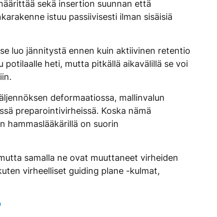
äärittää sekä insertion suunnan että
arakenne istuu passiivisesti ilman sisäisiä
se luo jännitystä ennen kuin aktiivinen retentio
otilaalle heti, mutta pitkällä aikavälillä se voi
in.
jäljennöksen deformaatiossa, mallinvalun
sissä preparointivirheissä. Koska nämä
hon hammaslääkärillä on suorin
 mutta samalla ne ovat muuttaneet virheiden
uten virheelliset guiding plane -kulmat,
?