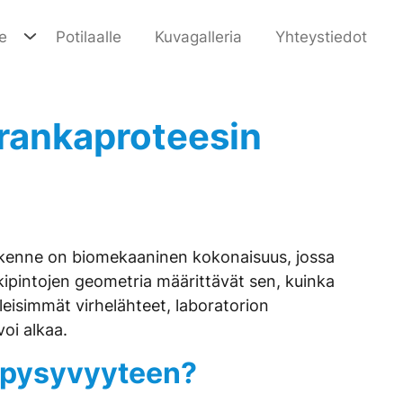
e
Potilaalle
Kuvagalleria
Yhteystiedot
 rankaproteesin
rakenne on biomekaaninen kokonaisuus, jossa
kipintojen geometria määrittävät sen, kuinka
leisimmät virhelähteet, laboratorion
oi alkaa.
n pysyvyyteen?