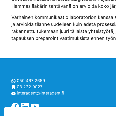
Hammaslääkärin tehtävänä on arvioida koko järje
Varhainen kommunikaatio laboratorion kanssa sä
ja arvioida tilanne uudelleen kuin edetä prosess
rakennettu tukemaan juuri tällaista yhteistyötä,
tapauksen preparointivaatimuksista ennen työn
050 467 2659
03 222 0027
interadent@interadent.fi