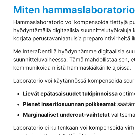
Miten hammaslaboratorio 
Hammaslaboratorio voi kompensoida tiettyjä pu
hyödyntämällä digitaalisia suunnittelutyökaluja 
korjata perustavanlaatuisia preparointivirheitä ilm
Me InteraDentillä hyödynnämme digitaalisia suu
suunnitteluvaiheessa. Tämä mahdollistaa sen, e
kommunikoida niistä hammaslääkärille ajoissa.
Laboratorio voi käytännössä kompensoida seura
Lievät epätasaisuudet tukipinnoissa
optimo
Pienet insertiosuunnan poikkeamat
säätämä
Marginaaliset undercut-vaihtelut
valitsema
Laboratorio ei kuitenkaan voi kompensoida virhe