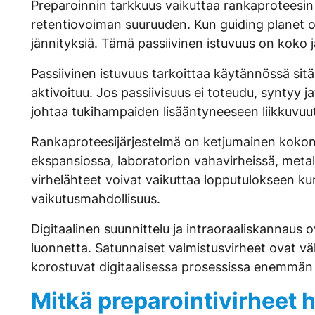
Preparoinnin tarkkuus vaikuttaa rankaproteesi
retentiovoiman suuruuden. Kun guiding planet ova
jännityksiä. Tämä passiivinen istuvuus on koko 
Passiivinen istuvuus tarkoittaa käytännössä sitä
aktivoituu. Jos passiivisuus ei toteudu, syntyy ja
johtaa tukihampaiden lisääntyneeseen liikkuvuut
Rankaproteesijärjestelmä on ketjumainen kokonai
ekspansiossa, laboratorion vahavirheissä, metall
virhelähteet voivat vaikuttaa lopputulokseen ku
vaikutusmahdollisuus.
Digitaalinen suunnittelu ja intraoraaliskannaus
luonnetta. Satunnaiset valmistusvirheet ovat vä
korostuvat digitaalisessa prosessissa enemmän
Mitkä preparointivirheet 