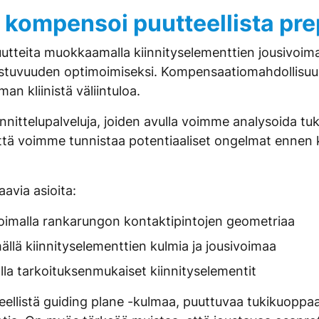
kompensoi puutteellista pre
utteita muokkaamalla kiinnityselementtien jousivoim
istuvuuden optimoimiseksi. Kompensaatiomahdollisuudet
an kliinistä väliintuloa.
nnittelupalveluja, joiden avulla voimme analysoida t
ttä voimme tunnistaa potentiaaliset ongelmat ennen 
avia asioita:
imalla rankarungon kontaktipintojen geometriaa
llä kiinnityselementtien kulmia ja jousivoimaa
lla tarkoituksenmukaiset kiinnityselementit
ellistä guiding plane -kulmaa, puuttuvaa tukikuoppaa 