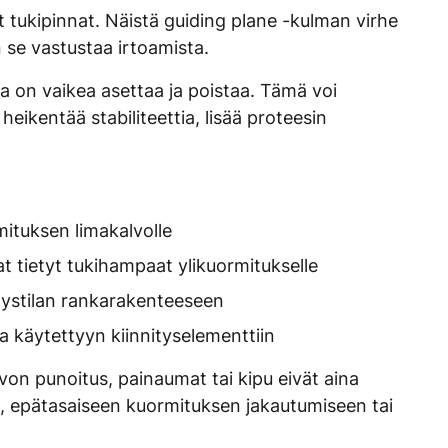
t tukipinnat. Näistä guiding plane -kulman virhe
n se vastustaa irtoamista.
sia on vaikea asettaa ja poistaa. Tämä voi
heikentää stabiliteettia, lisää proteesin
rmituksen limakalvolle
at tietyt tukihampaat ylikuormitukselle
itystilan rankarakenteeseen
ssa käytettyyn kiinnityselementtiin
von punoitus, painaumat tai kipu eivät aina
sa, epätasaiseen kuormituksen jakautumiseen tai