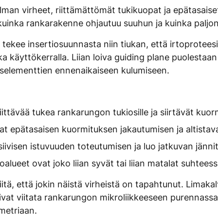
lman virheet, riittämättömät tukikuopat ja epätasaise
, kuinka rankarakenne ohjautuu suuhun ja kuinka paljo
a tekee insertiosuunnasta niin tiukan, että irtoprotee
a käyttökerralla. Liian loiva guiding plane puolestaan 
tyselementtien ennenaikaiseen kulumiseen.
 riittävää tukea rankarungon tukiosille ja siirtävät kuo
vat epätasaisen kuormituksen jakautumisen ja altistav
siivisen istuvuuden toteutumisen ja luo jatkuvan jänn
ioalueet ovat joko liian syvät tai liian matalat suhtee
ä, että jokin näistä virheistä on tapahtunut. Limakal
 voivat viitata rankarungon mikroliikkeeseen purennas
metriaan.