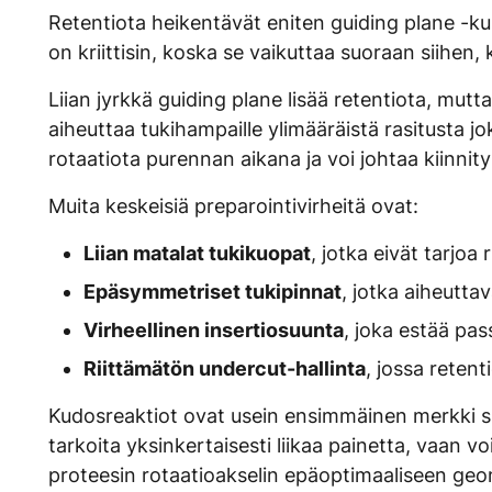
Retentiota heikentävät eniten guiding plane -ku
on kriittisin, koska se vaikuttaa suoraan siihen
Liian jyrkkä guiding plane lisää retentiota, mutt
aiheuttaa tukihampaille ylimääräistä rasitusta jok
rotaatiota purennan aikana ja voi johtaa kiinni
Muita keskeisiä preparointivirheitä ovat:
Liian matalat tukikuopat
, jotka eivät tarjoa
Epäsymmetriset tukipinnat
, jotka aiheutta
Virheellinen insertiosuunta
, joka estää pas
Riittämätön undercut-hallinta
, jossa retent
Kudosreaktiot ovat usein ensimmäinen merkki siit
tarkoita yksinkertaisesti liikaa painetta, vaan
proteesin rotaatioakselin epäoptimaaliseen geo