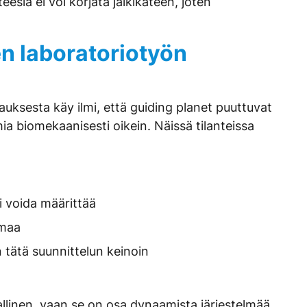
sia ei voi korjata jälkikäteen, joten
en laboratoriotyön
auksesta käy ilmi, että guiding planet puuttuvat
mia biomekaanisesti oikein. Näissä tilanteissa
i voida määrittää
emaa
 tätä suunnittelun keinoin
iallinen, vaan se on osa dynaamista järjestelmää.