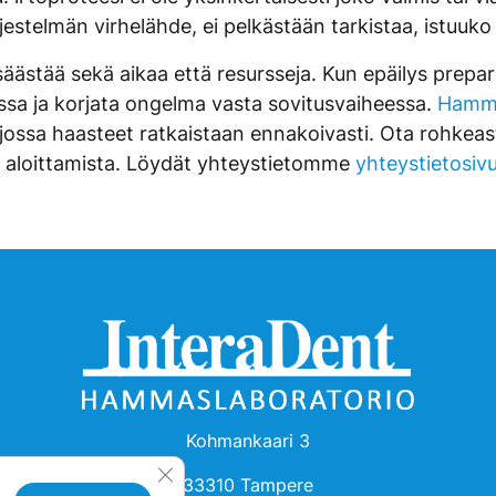
stelmän virhelähde, ei pelkästään tarkistaa, istuuko 
ästää sekä aikaa että resursseja. Kun epäilys prepar
issa ja korjata ongelma vasta sovitusvaiheessa.
Hamma
 jossa haasteet ratkaistaan ennakoivasti. Ota rohkeasti
 aloittamista. Löydät yhteystietomme
yhteystietosi
Kohmankaari 3
Sulje evästebanneri
33310 Tampere