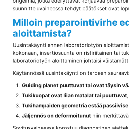
ongelmia, jotka edellyttävät korjaavaa preparoin
suunnitteluvaiheessa tehdyt päätökset ovat lopul
Milloin preparointivirhe 
aloittamista?
Uusintakäynti ennen laboratoriotyön aloittamista
kokonaan, insertiosuunta on ristiriitainen tai tu
laboratoriotyön aloittaminen johtaisi väistämä
Käytännössä uusintakäynti on tarpeen seuraaviss
Guiding planet puuttuvat tai ovat täysin v
Tukikuopat ovat liian matalat tai puuttuvat
Tukihampaiden geometria estää passiivis
Jäljennös on deformoitunut
niin merkittäväs
Sovitusvaiheessa korostuu diagnostinen ajattelu: 