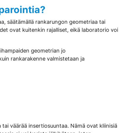
parointia?
aa, säätämällä rankarungon geometriaa tai
 ovat kuitenkin rajalliset, eikä laboratorio voi
ukihampaiden geometrian jo
kuin rankarakenne valmistetaan ja
tai väärää insertiosuuntaa. Nämä ovat kliinisiä