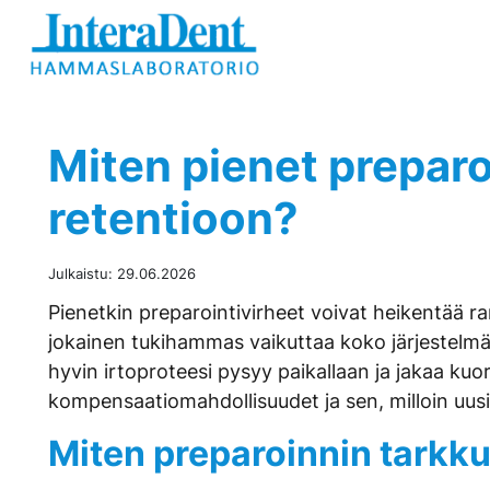
Hyppää sisältöön
Miten pienet preparo
retentioon?
Julkaistu:
29.06.2026
Pienetkin preparointivirheet voivat heikentää 
jokainen tukihammas vaikuttaa koko järjestelmän
hyvin irtoproteesi pysyy paikallaan ja jakaa kuo
kompensaatiomahdollisuudet ja sen, milloin uusi
Miten preparoinnin tarkk