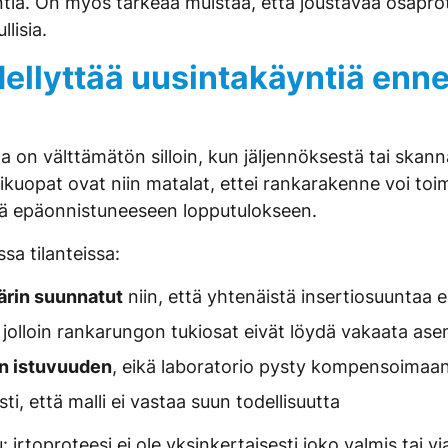
tia. On myös tärkeää muistaa, että joustavaa osaprotee
lisia.
edellyttää uusintakäyntiä enn
 on välttämätön silloin, kun jäljennöksestä tai skann
kikuopat ovat niin matalat, ettei rankarakenne voi toi
ttä epäonnistuneeseen lopputulokseen.
a tilanteissa:
äärin suunnatut
niin, että yhtenäistä insertiosuuntaa e
, jolloin rankarungon tukiosat eivät löydä vakaata as
en istuvuuden
, eikä laboratorio pysty kompensoimaan
ti, että malli ei vastaa suun todellisuutta
irtoproteesi ei ole yksinkertaisesti joko valmis tai v