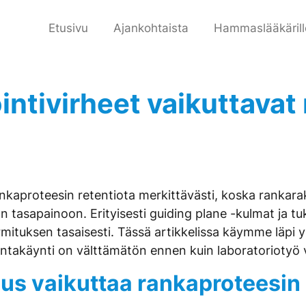
Etusivu
Ajankohtaista
Hammaslääkärill
intivirheet vaikuttavat
rankaproteesin retentiota merkittävästi, koska ranka
 tasapainoon. Erityisesti guiding plane -kulmat ja tu
rmituksen tasaisesti. Tässä artikkelissa käymme läpi y
ntakäynti on välttämätön ennen kuin laboratoriotyö v
uus vaikuttaa rankaproteesi