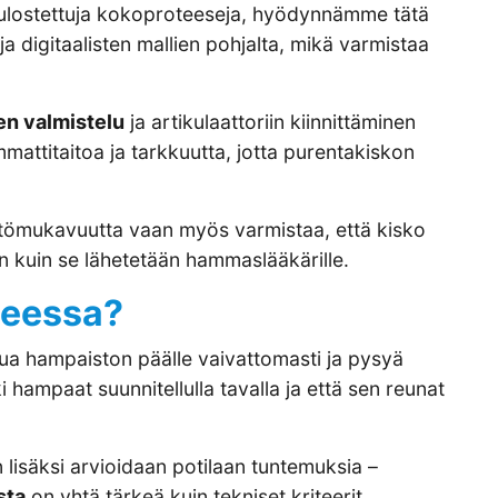
tulostettuja kokoproteeseja, hyödynnämme tätä
 digitaalisten mallien pohjalta, mikä varmistaa
nen valmistelu
ja artikulaattoriin kiinnittäminen
ttitaitoa ja tarkkuutta, jotta purentakiskon
äyttömukavuutta vaan myös varmistaa, että kisko
en kuin se lähetetään hammaslääkärille.
heessa?
tua hampaiston päälle vaivattomasti ja pysyä
i hampaat suunnitellulla tavalla ja että sen reunat
 lisäksi arvioidaan potilaan tuntemuksia –
sta
on yhtä tärkeä kuin tekniset kriteerit.