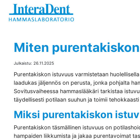
Hyppää sisältöön
Miten purentakiskon
Julkaistu:
26.11.2025
Purentakiskon istuvuus varmistetaan huolellisella 
laadukas jäljennös on perusta, jonka pohjalta ha
Sovitusvaiheessa hammaslääkäri tarkistaa istuvuu
täydellisesti potilaan suuhun ja toimii tehokkaast
Miksi purentakiskon istu
Purentakiskon täsmällinen istuvuus on potilasho
hampaiden liikkumista ja jakaa purentavoimat ta