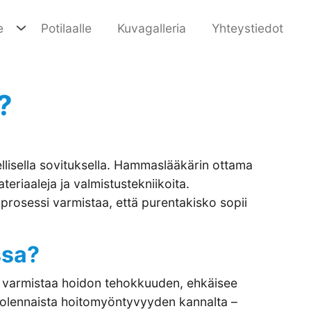
e
Potilaalle
Kuvagalleria
Yhteystiedot
?
eellisella sovituksella. Hammaslääkärin ottama
eriaaleja ja valmistustekniikoita.
prosessi varmistaa, että purentakisko sopii
ssa?
ko varmistaa hoidon tehokkuuden, ehkäisee
 olennaista hoitomyöntyvyyden kannalta –