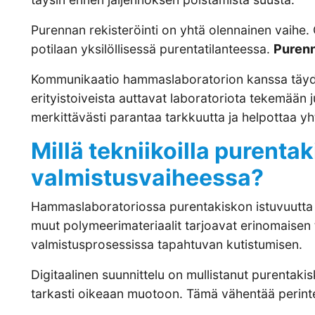
Purennan rekisteröinti on yhtä olennainen vaihe. 
potilaan yksilöllisessä purentatilanteessa.
Purenn
Kommunikaatio hammaslaboratorion kanssa täydent
erityistoiveista auttavat laboratoriota tekemään
merkittävästi parantaa tarkkuutta ja helpottaa yh
Millä tekniikoilla purent
valmistusvaiheessa?
Hammaslaboratoriossa purentakiskon istuvuutta voi
muut polymeerimateriaalit tarjoavat erinomaisen 
valmistusprosessissa tapahtuvan kutistumisen.
Digitaalinen suunnittelu on mullistanut purentak
tarkasti oikeaan muotoon. Tämä vähentää perinteis