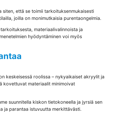
 siten, että se toimii tarkoituksenmukaisesti
lailla, joilla on monimutkaisia purentaongelmia.
rkoituksesta, materiaalivalinnoista ja
nnösmenetelmien hyödyntäminen voi myös
rantaa
n keskeisessä roolissa – nykyaikaiset akryylit ja
ä kovettuvat materiaalit minimoivat
e suunnitella kiskon tietokoneella ja jyrsiä sen
a ja parantaa istuvuutta merkittävästi.