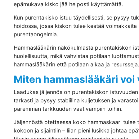
epämukava kisko jää helposti käyttämättä.
Kun purentakisko istuu täydellisesti, se pysyy t
hoidossa, jossa kiskon tulee kestää voimakkaita p
purentaongelmia.
Hammaslääkärin näkökulmasta purentakiskon ist
huolellisuutta, mikä vahvistaa potilaan luottamus
hammaslääkärin että potilaan aikaa ja resursseja
Miten hammaslääkäri voi 
Laadukas jäljennös on purentakiskon istuvuuden p
tarkasti ja pysyy stabiilina kuljetuksen ja varasto
paremman tarkkuuden vaativampiin töihin.
Jäljennöstä otettaessa koko hammaskaari tulee ta
kokoon ja sijaintiin – liian pieni lusikka johtaa e
täysin ennen jäljennöksen poistamista suusta.