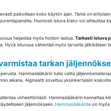
ukevasti paikoillaan koko käytön ajan. Tämä on erityise
urentapaineita. Huonosti istuva kisko voi aiheuttaa ki
uvuus heijastaa myös hoidon laatua.
Tarkasti istuva 
ta. Hyvä istuvuus vähentää myös tarvetta jälkikäteen te
.
varmistaa tarkan jäljennöks
erusta. Hammaslääkärin tulisi valita jäljennösmateriaa
innin aikana. Alginaatti soveltuu yksinkertaisiin kiskoihi
llentaa virheettömästi. Hammaslääkärin kannattaa kiinn
pätäydelliseen jäljennökseen.
Hammaslääkärille
on myös t