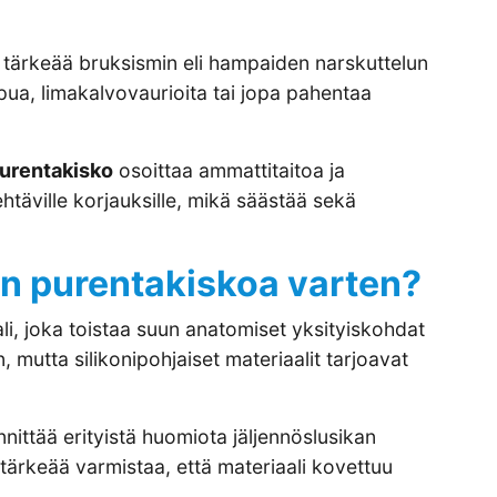
n tärkeää bruksismin eli hampaiden narskuttelun
pua, limakalvovaurioita tai jopa pahentaa
purentakisko
osoittaa ammattitaitoa ja
htäville korjauksille, mikä säästää sekä
en purentakiskoa varten?
li, joka toistaa suun anatomiset yksityiskohdat
n, mutta silikonipohjaiset materiaalit tarjoavat
ittää erityistä huomiota jäljennöslusikan
ärkeää varmistaa, että materiaali kovettuu