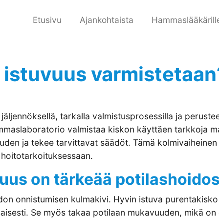
Etusivu
Ajankohtaista
Hammaslääkärill
 istuvuus varmistetaan
jäljennöksellä, tarkalla valmistusprosessilla ja perust
mmaslaboratorio valmistaa kiskon käyttäen tarkkoja mat
den ja tekee tarvittavat säädöt. Tämä kolmivaiheinen 
i hoitotarkoituksessaan.
vuus on tärkeää potilashoido
idon onnistumisen kulmakivi. Hyvin istuva purentakis
saisesti. Se myös takaa potilaan mukavuuden, mikä on