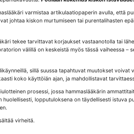
aslääkäri varmistaa artikulaatiopaperin avulla, että p
vat johtaa kiskon murtumiseen tai purentalihasten epä
äri tekee tarvittavat korjaukset vastaanotolla tai lähe
ratorion välillä on keskeistä myös tässä vaiheessa – s
likäynneillä, sillä suussa tapahtuvat muutokset voivat 
kaasti koko käyttöiän ajan, ja mahdollistavat tarvittae
lotteinen prosessi, jossa hammaslääkärin ammattitait
 huolellisesti, lopputuloksena on täydellisesti istuva 
en.
ältää virheitä.