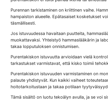
Purennan tarkistaminen on kriittinen vaihe. Hamm
hampaiston alueelle. Epätasaiset kosketukset voi
täsmällisesti.
Jos istuvuudessa havaitaan puutteita, hammaslääk
muokattavaksi. Yhteistyö hammaslääkärin ja labo
takaa lopputuloksen onnistumisen.
Purentakiskon istuvuutta arvioidaan vielä kontrol
tarkastukset varmistavat, että kisko toimii tehok
Purentakiskon istuvuuden varmistaminen on moniu
palaute yhdistyvät. Kun kaikki vaiheet toteutetaan
hoitotarkoitustaan ja takaa potilaan tyytyväisyyd
Tämä sisältö on luotu tekoälyn avulla, ja se voi sis