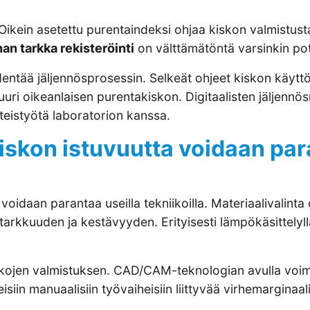
Oikein asetettu purentaindeksi ohjaa kiskon valmistusta
an tarkka rekisteröinti
on välttämätöntä varsinkin poti
ää jäljennösprosessin. Selkeät ohjeet kiskon käyttöta
 juuri oikeanlaisen purentakiskon. Digitaalisten jälje
teistyötä laboratorion kanssa.
akiskon istuvuutta voidaan pa
daan parantaa useilla tekniikoilla. Materiaalivalinta o
tarkkuuden ja kestävyyden. Erityisesti lämpökäsittelyll
iskojen valmistuksen. CAD/CAM-teknologian avulla voimm
iin manuaalisiin työvaiheisiin liittyvää virhemarginaali