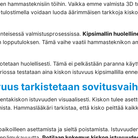
den hammasteknisiin töihin. Vaikka emme valmista 3D 
ulostimella voidaan luoda äärimmäisen tarkkoja kiskoja
rinteisessä valmistusprosessissa.
Kipsimallin huolelli
 lopputuloksen. Tämä vaihe vaatii hammasteknikon amma
illotetaan huolellisesti. Tämä ei pelkästään paranna k
riossa testataan aina kiskon istuvuus kipsimallilla enn
vuus tarkistetaan sovitusvai
ntakiskon istuvuuden visuaalisesti. Kiskon tulee aset
mista. Hammaslääkäri tarkistaa, että kisko peittää kaikk
ikoilleen asettamista ja sieltä poistamista. Istuvuuden
aa epämukavuutta.
Potilaan kokemus kiskon istuvuude