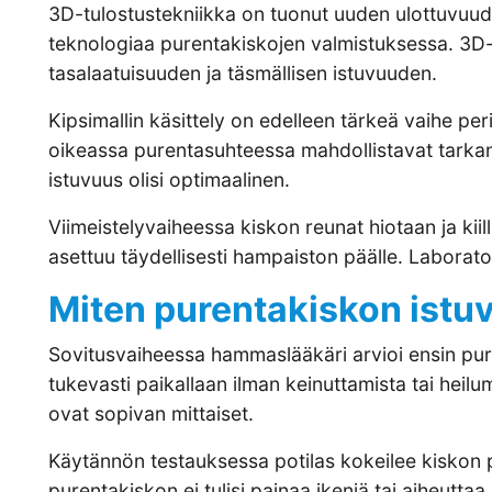
3D-tulostustekniikka on tuonut uuden ulottuvuu
teknologiaa purentakiskojen valmistuksessa. 3D-t
tasalaatuisuuden ja täsmällisen istuvuuden.
Kipsimallin käsittely on edelleen tärkeä vaihe pe
oikeassa purentasuhteessa mahdollistavat tarkan
istuvuus olisi optimaalinen.
Viimeistelyvaiheessa kiskon reunat hiotaan ja ki
asettuu täydellisesti hampaiston päälle. Laborato
Miten purentakiskon istu
Sovitusvaiheessa hammaslääkäri arvioi ensin pure
tukevasti paikallaan ilman keinuttamista tai heilu
ovat sopivan mittaiset.
Käytännön testauksessa potilas kokeilee kiskon pa
purentakiskon ei tulisi painaa ikeniä tai aiheutt