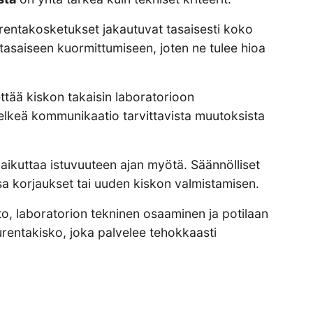
urentakosketukset jakautuvat tasaisesti koko
tasaiseen kuormittumiseen, joten ne tulee hioa
ttää kiskon takaisin laboratorioon
elkeä kommunikaatio tarvittavista muutoksista
vaikuttaa istuvuuteen ajan myötä. Säännölliset
ssa korjaukset tai uuden kiskon valmistamisen.
o, laboratorion tekninen osaaminen ja potilaan
purentakisko, joka palvelee tehokkaasti