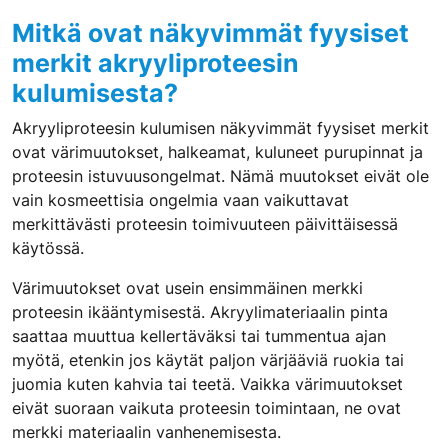
Mitkä ovat näkyvimmät fyysiset
merkit akryyliproteesin
kulumisesta?
Akryyliproteesin kulumisen näkyvimmät fyysiset merkit
ovat värimuutokset, halkeamat, kuluneet purupinnat ja
proteesin istuvuusongelmat. Nämä muutokset eivät ole
vain kosmeettisia ongelmia vaan vaikuttavat
merkittävästi proteesin toimivuuteen päivittäisessä
käytössä.
Värimuutokset ovat usein ensimmäinen merkki
proteesin ikääntymisestä. Akryylimateriaalin pinta
saattaa muuttua kellertäväksi tai tummentua ajan
myötä, etenkin jos käytät paljon värjääviä ruokia tai
juomia kuten kahvia tai teetä. Vaikka värimuutokset
eivät suoraan vaikuta proteesin toimintaan, ne ovat
merkki materiaalin vanhenemisesta.