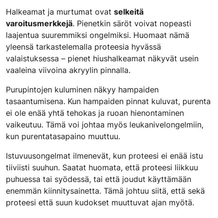
Halkeamat ja murtumat ovat
selkeitä
varoitusmerkkejä
. Pienetkin säröt voivat nopeasti
laajentua suuremmiksi ongelmiksi. Huomaat nämä
yleensä tarkastelemalla proteesia hyvässä
valaistuksessa – pienet hiushalkeamat näkyvät usein
vaaleina viivoina akryylin pinnalla.
Purupintojen kuluminen näkyy hampaiden
tasaantumisena. Kun hampaiden pinnat kuluvat, purenta
ei ole enää yhtä tehokas ja ruoan hienontaminen
vaikeutuu. Tämä voi johtaa myös leukanivelongelmiin,
kun purentatasapaino muuttuu.
Istuvuusongelmat ilmenevät, kun proteesi ei enää istu
tiiviisti suuhun. Saatat huomata, että proteesi liikkuu
puhuessa tai syödessä, tai että joudut käyttämään
enemmän kiinnitysainetta. Tämä johtuu siitä, että sekä
proteesi että suun kudokset muuttuvat ajan myötä.