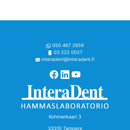
050 467 2659
03 222 0027
interadent@interadent.fi
Kohmankaari 3
33310 Tampere