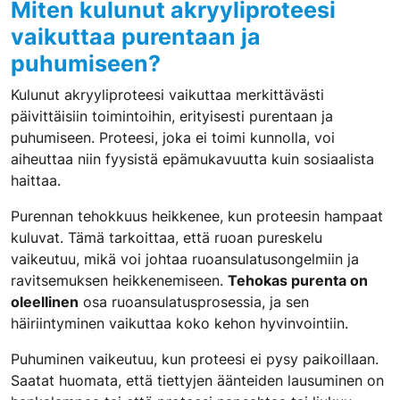
Miten kulunut akryyliproteesi
vaikuttaa purentaan ja
puhumiseen?
Kulunut akryyliproteesi vaikuttaa merkittävästi
päivittäisiin toimintoihin, erityisesti purentaan ja
puhumiseen. Proteesi, joka ei toimi kunnolla, voi
aiheuttaa niin fyysistä epämukavuutta kuin sosiaalista
haittaa.
Purennan tehokkuus heikkenee, kun proteesin hampaat
kuluvat. Tämä tarkoittaa, että ruoan pureskelu
vaikeutuu, mikä voi johtaa ruoansulatusongelmiin ja
ravitsemuksen heikkenemiseen.
Tehokas purenta on
oleellinen
osa ruoansulatusprosessia, ja sen
häiriintyminen vaikuttaa koko kehon hyvinvointiin.
Puhuminen vaikeutuu, kun proteesi ei pysy paikoillaan.
Saatat huomata, että tiettyjen äänteiden lausuminen on