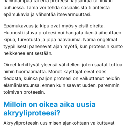
hankalampaa tai että proteesi napsahtaa tai liukuu
puhuessa. Tämä voi tehdä sosiaalisista tilanteista
epämukavia ja vähentää itsevarmuuttasi.
Epämukavuus ja kipu ovat myös yleisiä oireita.
Huonosti istuva proteesi voi hangata ikeniä aiheuttaen
kipua, turvotusta ja jopa haavaumia. Nämä ongelmat
tyypillisesti pahenevat ajan myötä, kun proteesin kunto
heikkenee entisestään.
Oireet kehittyvät yleensä vähitellen, joten saatat tottua
niihin huomaamatta. Monet käyttäjät eivät edes
tiedosta, kuinka paljon proteesi on vaikuttanut heidän
elämänlaatuunsa, ennen kuin saavat uuden, paremmin
toimivan proteesin.
Milloin on oikea aika uusia
akryyliproteesi?
Akryyliproteesin uusimisen ajankohtaan vaikuttavat