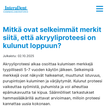
Hyppää sisältöön
Mitkä ovat selkeimmät merkit
siitä, että akryyliproteesi on
kulunut loppuun?
Julkaistu:
02.10.2025
Akryyliproteesi alkaa osoittaa kulumisen merkkejä
tyypillisesti 5-7 vuoden käytön jälkeen. Selkeimpiä
merkkejä ovat näkyvät halkeamat, muuttunut istuvuus,
purupintojen kuluminen ja värjäytymät. Kulunut proteesi
vaikeuttaa syömistä, puhumista ja voi aiheuttaa
epämukavuutta tai kipua. Säännölliset tarkastukset
hammaslääkärillä auttavat arvioimaan, milloin proteesi
kannattaa uusia kokonaan.