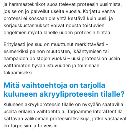
ja hammasteknikot suosittelevat proteesin uusimista,
jos se on jo palvellut useita vuosia. Korjattu vanha
proteesi ei koskaan ole yhtä kestävä kuin uusi, ja
korjauskustannukset voivat nousta toistuvien
ongelmien myötä lähelle uuden proteesin hintaa.
Erityisesti jos suu on muuttunut merkittävästi –
esimerkiksi painon muutosten, ikääntymisen tai
hampaiden poistojen vuoksi – uusi proteesi on usein
välttämätön hyvän istuvuuden ja toiminnan
takaamiseksi.
Mitä vaihtoehtoja on tarjolla
kuluneen akryyliproteesin tilalle?
Kuluneen akryyliproteesin tilalle on nykyään saatavilla
useita erilaisia vaihtoehtoja. Tarjoamme InteraDentillä
kattavan valikoiman proteesiratkaisuja, jotka vastaavat
eri tarpeisiin ja toiveisiin.