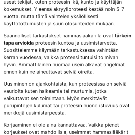
useat tekijät, kuten proteesin ikä, kunto ja käyttäjän
kokemukset. Yleensä akryyliproteesi kestää noin 5-7
vuotta, mutta tämä vaihtelee yksilöllisesti
käyttötottumusten ja suun olosuhteiden mukaan.
Säännölliset tarkastukset hammaslääkärillä ovat
tärkein
tapa arvioida
proteesin kuntoa ja uusimistarvetta.
Suosittelemme käymään tarkastuksessa vähintään
kerran vuodessa, vaikka proteesi tuntuisi toimivan
hyvin. Ammattilainen huomaa usein alkavat ongelmat
ennen kuin ne aiheuttavat selviä oireita.
Uusiminen on ajankohtaista, kun proteesissa on selviä
vaurioita kuten halkeamia tai murtumia, jotka
vaikuttavat sen toimintaan. Myös merkittävät
purupintojen kulumat tai proteesin huono istuvuus ovat
merkkejä uusimistarpeesta.
Korjaaminen ei ole aina kannattavaa. Vaikka pienet
korjaukset ovat mahdollisia, useimmat hammaslääkärit