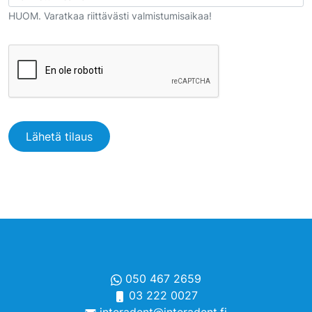
HUOM. Varatkaa riittävästi valmistumisaikaa!
CAPTCHA
Lähetä tilaus
050 467 2659
03 222 0027
interadent@interadent.fi