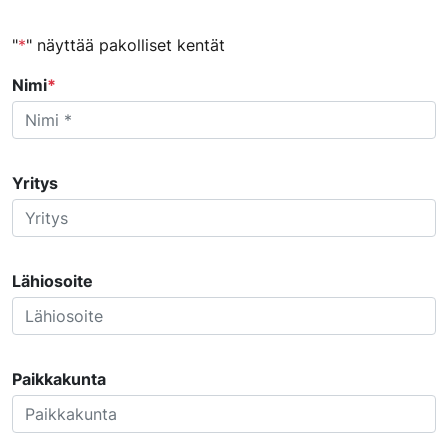
"
*
" näyttää pakolliset kentät
URL
Nimi
*
Kenttä on validointitarkoituksiin ja tulee jättää koskemattomaksi.
Yritys
Lähiosoite
Paikkakunta