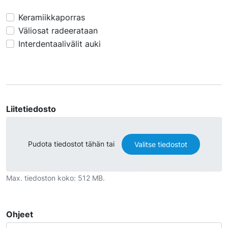
Työohjeet 2
Keramiikkaporras
Väliosat radeerataan
Interdentaalivälit auki
Liitetiedosto
Pudota tiedostot tähän tai
Valitse tiedostot
Max. tiedoston koko: 512 MB.
Ohjeet