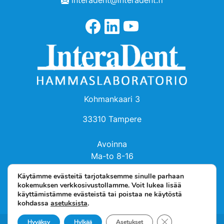
Kohmankaari 3
33310 Tampere
Avoinna
Ma-to 8-16
Pe 8-14
Käytämme evästeitä tarjotaksemme sinulle parhaan
kokemuksen verkkosivustollamme. Voit lukea lisää
käyttämistämme evästeistä tai poistaa ne käytöstä
kohdassa
asetuksista
.
Sulje evästebanneri
Hyväksy
Hylkää
Asetukset