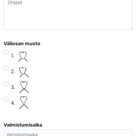
Väliosan muoto
1.
2.
3.
4.
Valmistumisaika