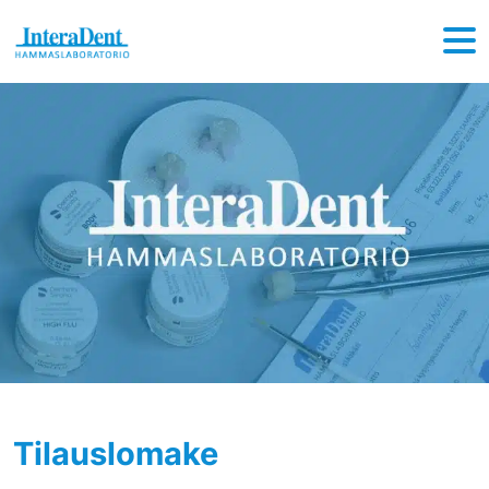
Hyppää sisältöön
Tilauslomake