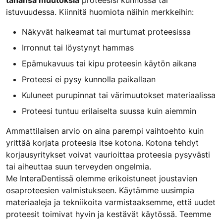
tahansa muutoksia
proteesisi kunnossa tai
istuvuudessa. Kiinnitä huomiota näihin merkkeihin:
Näkyvät halkeamat tai murtumat proteesissa
Irronnut tai löystynyt hammas
Epämukavuus tai kipu proteesin käytön aikana
Proteesi ei pysy kunnolla paikallaan
Kuluneet purupinnat tai värimuutokset materiaalissa
Proteesi tuntuu erilaiselta suussa kuin aiemmin
Ammattilaisen arvio on aina parempi vaihtoehto kuin
yrittää korjata proteesia itse kotona. Kotona tehdyt
korjausyritykset voivat vaurioittaa proteesia pysyvästi
tai aiheuttaa suun terveyden ongelmia.
Me InteraDentissä olemme erikoistuneet joustavien
osaproteesien valmistukseen. Käytämme uusimpia
materiaaleja ja tekniikoita varmistaaksemme, että uudet
proteesit toimivat hyvin ja kestävät käytössä. Teemme