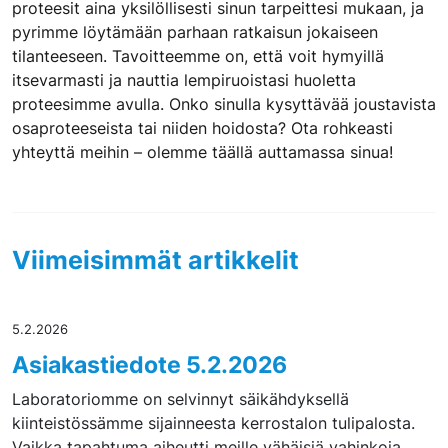
proteesit aina yksilöllisesti sinun tarpeittesi mukaan, ja
pyrimme löytämään parhaan ratkaisun jokaiseen
tilanteeseen. Tavoitteemme on, että voit hymyillä
itsevarmasti ja nauttia lempiruoistasi huoletta
proteesimme avulla. Onko sinulla kysyttävää joustavista
osaproteeseista tai niiden hoidosta? Ota rohkeasti
yhteyttä meihin – olemme täällä auttamassa sinua!
Viimeisimmät artikkelit
5.2.2026
Asiakastiedote 5.2.2026
Laboratoriomme on selvinnyt säikähdyksellä
kiinteistössämme sijainneesta kerrostalon tulipalosta.
Vaikka tapahtuma aiheutti meille vähäisiä vahinkoja,