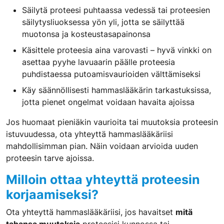
Säilytä proteesi puhtaassa vedessä tai proteesien
säilytysliuoksessa yön yli, jotta se säilyttää
muotonsa ja kosteustasapainonsa
Käsittele proteesia aina varovasti – hyvä vinkki on
asettaa pyyhe lavuaarin päälle proteesia
puhdistaessa putoamisvaurioiden välttämiseksi
Käy säännöllisesti hammaslääkärin tarkastuksissa,
jotta pienet ongelmat voidaan havaita ajoissa
Jos huomaat pieniäkin vaurioita tai muutoksia proteesin
istuvuudessa, ota yhteyttä hammaslääkäriisi
mahdollisimman pian. Näin voidaan arvioida uuden
proteesin tarve ajoissa.
Milloin ottaa yhteyttä proteesin
korjaamiseksi?
Ota yhteyttä hammaslääkäriisi, jos havaitset
mitä