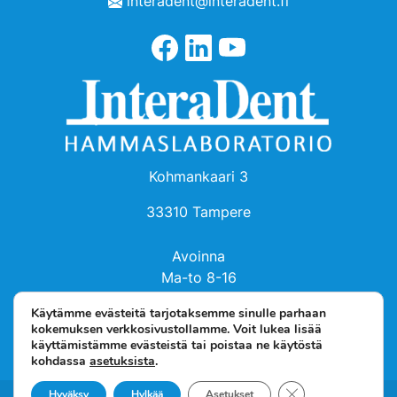
interadent@interadent.fi
Kohmankaari 3
33310 Tampere
Avoinna
Ma-to 8-16
Pe 8-14
Käytämme evästeitä tarjotaksemme sinulle parhaan
kokemuksen verkkosivustollamme. Voit lukea lisää
käyttämistämme evästeistä tai poistaa ne käytöstä
kohdassa
asetuksista
.
Sulje evästebanneri
Hyväksy
Hylkää
Asetukset