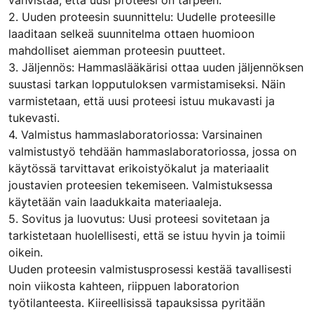
vahvistaa, että uusi proteesi on tarpeen.
2. Uuden proteesin suunnittelu: Uudelle proteesille
laaditaan selkeä suunnitelma ottaen huomioon
mahdolliset aiemman proteesin puutteet.
3. Jäljennös: Hammaslääkärisi ottaa uuden jäljennöksen
suustasi tarkan lopputuloksen varmistamiseksi. Näin
varmistetaan, että uusi proteesi istuu mukavasti ja
tukevasti.
4. Valmistus hammaslaboratoriossa: Varsinainen
valmistustyö tehdään hammaslaboratoriossa, jossa on
käytössä tarvittavat erikoistyökalut ja materiaalit
joustavien proteesien tekemiseen. Valmistuksessa
käytetään vain laadukkaita materiaaleja.
5. Sovitus ja luovutus: Uusi proteesi sovitetaan ja
tarkistetaan huolellisesti, että se istuu hyvin ja toimii
oikein.
Uuden proteesin valmistusprosessi kestää tavallisesti
noin viikosta kahteen, riippuen laboratorion
työtilanteesta. Kiireellisissä tapauksissa pyritään