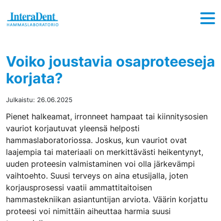
Hyppää sisältöön
Voiko joustavia osaproteeseja
korjata?
Julkaistu:
26.06.2025
Pienet halkeamat, irronneet hampaat tai kiinnitysosien
vauriot korjautuvat yleensä helposti
hammaslaboratoriossa. Joskus, kun vauriot ovat
laajempia tai materiaali on merkittävästi heikentynyt,
uuden proteesin valmistaminen voi olla järkevämpi
vaihtoehto. Suusi terveys on aina etusijalla, joten
korjausprosessi vaatii ammattitaitoisen
hammastekniikan asiantuntijan arviota. Väärin korjattu
proteesi voi nimittäin aiheuttaa harmia suusi