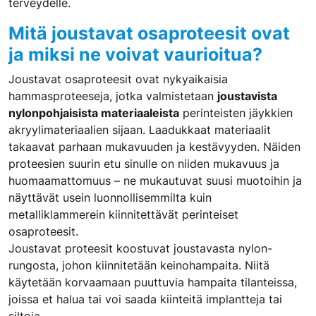
terveydelle.
Mitä joustavat osaproteesit ovat
ja miksi ne voivat vaurioitua?
Joustavat osaproteesit ovat nykyaikaisia
hammasproteeseja, jotka valmistetaan
joustavista
nylonpohjaisista materiaaleista
perinteisten jäykkien
akryylimateriaalien sijaan. Laadukkaat materiaalit
takaavat parhaan mukavuuden ja kestävyyden. Näiden
proteesien suurin etu sinulle on niiden mukavuus ja
huomaamattomuus – ne mukautuvat suusi muotoihin ja
näyttävät usein luonnollisemmilta kuin
metalliklammerein kiinnitettävät perinteiset
osaproteesit.
Joustavat proteesit koostuvat joustavasta nylon-
rungosta, johon kiinnitetään keinohampaita. Niitä
käytetään korvaamaan puuttuvia hampaita tilanteissa,
joissa et halua tai voi saada kiinteitä implantteja tai