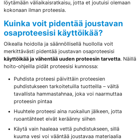
löytämään väliaikaisratkaisu, jotta et joutuisi olemaan
kokonaan ilman proteesia.
Kuinka voit pidentää joustavan
osaproteesisi käyttöikää?
Oikealla hoidolla ja säännöllisellä huollolla voit
merkittävästi pidentää joustavan osaproteesisi
käyttöikää ja vähentää uuden proteesin tarvetta
. Näillä
hoito-ohjeilla pidät proteesisi kunnossa:
Puhdista proteesi päivittäin proteesien
puhdistukseen tarkoitetuilla tuotteilla – vältä
tavallista hammastahnaa, joka voi naarmuttaa
proteesin pintaa
Huuhtele proteesi aina ruokailun jälkeen, jotta
ruoantähteet eivät keräänny siihen
Käytä vain haaleaa vettä puhdistukseen, sillä
kuuma vesi voi vääntää joustavaa materiaalia